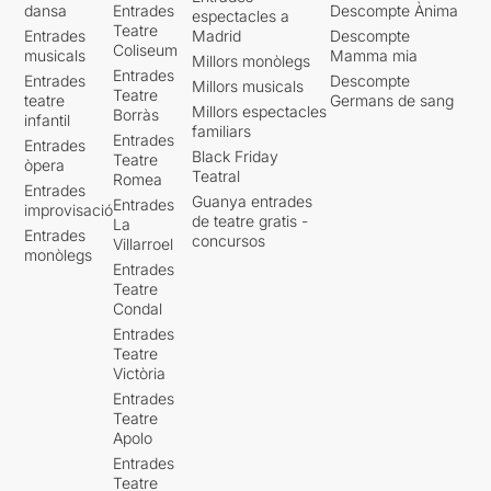
dansa
Entrades
Descompte Ànima
espectacles a
Teatre
Entrades
Madrid
Descompte
Coliseum
musicals
Mamma mia
Millors monòlegs
Entrades
Entrades
Descompte
Millors musicals
Teatre
teatre
Germans de sang
Millors espectacles
Borràs
infantil
familiars
Entrades
Entrades
Black Friday
Teatre
òpera
Teatral
Romea
Entrades
Guanya entrades
Entrades
improvisació
de teatre gratis -
La
Entrades
concursos
Villarroel
monòlegs
Entrades
Teatre
Condal
Entrades
Teatre
Victòria
Entrades
Teatre
Apolo
Entrades
Teatre