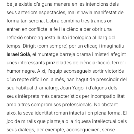
bé ja existia d’alguna manera en les intencions dels
seus anteriors espectacles, mai s’havia manifestat de
forma tan serena. L’obra combina tres trames on
entren en conflicte la fe i la ciència per obrir una
reflexió sobre aquesta lluita ideològica al llarg del
temps. Dirigit (com sempre) per un eficaç i imaginatiu
Israel Solà
, el muntatge barreja drama i misteri afegint
unes interessants pinzellades de ciència-ficció, terror i
humor negre. Així, l’equip aconsegueix sortir victoriós
d’un repte difícil on, a més, han hagut de prescindir del
seu habitual dramaturg, Joan Yago, i d’alguns dels
seus intèrprets més característics per incompatibilitat
amb altres compromisos professionals. No obstant
això, la seva identitat roman intacta i en plena forma. El
joc de miralls que planteja o la riquesa intel·lectual dels
seus diàlegs, per exemple, aconsegueixen, sense