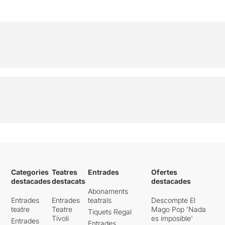
Categories
Teatres
Entrades
Ofertes
destacades
destacats
destacades
Abonaments
Entrades
Entrades
teatrals
Descompte El
teatre
Teatre
Mago Pop 'Nada
Tiquets Regal
Tívoli
es imposible'
Entrades
Entrades