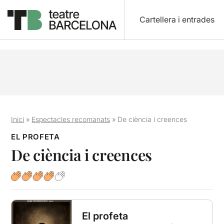
Cartellera i entrades
Inici
»
Espectacles recomanats
»
De ciència i creences
EL PROFETA
De ciència i creences
El profeta