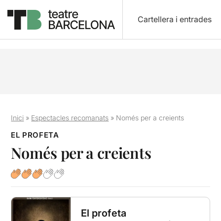
Cartellera i entrades
Inici
»
Espectacles recomanats
»
Només per a creients
EL PROFETA
Només per a creients
El profeta