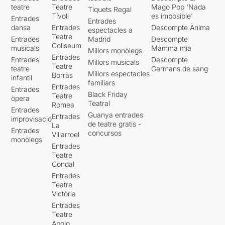
teatre
Teatre
Mago Pop 'Nada
Tiquets Regal
Tívoli
es imposible'
Entrades
Entrades
dansa
Entrades
Descompte Ànima
espectacles a
Teatre
Entrades
Madrid
Descompte
Coliseum
musicals
Mamma mia
Millors monòlegs
Entrades
Entrades
Descompte
Millors musicals
Teatre
teatre
Germans de sang
Millors espectacles
Borràs
infantil
familiars
Entrades
Entrades
Black Friday
Teatre
òpera
Teatral
Romea
Entrades
Guanya entrades
Entrades
improvisació
de teatre gratis -
La
Entrades
concursos
Villarroel
monòlegs
Entrades
Teatre
Condal
Entrades
Teatre
Victòria
Entrades
Teatre
Apolo