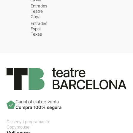
Entrades
Teatre
Goya
Entrades
Espai
Texas
Canal oficial de venta
Compra 100% segura
Disseny i programació:
Copymouse
Vull veure