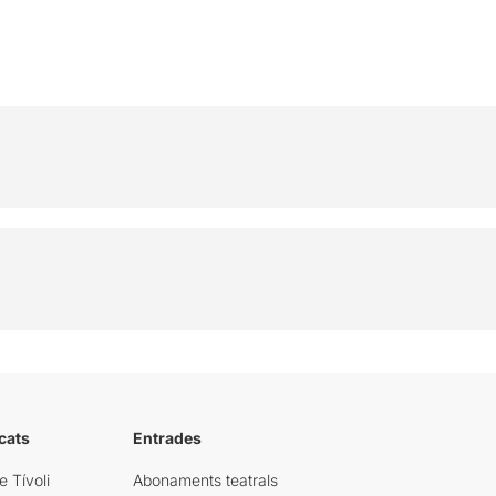
cats
Entrades
e Tívoli
Abonaments teatrals