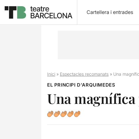
Cartellera i entrades
Inici
»
Espectacles recomanats
»
Una magnífic
EL PRINCIPI D'ARQUIMEDES
Una magnífica 