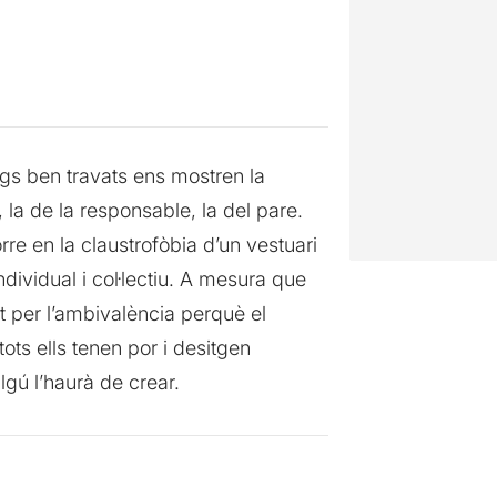
gs ben travats ens mostren la
 la de la responsable, la del pare.
rre en la claustrofòbia d’un vestuari
ndividual i col·lectiu. A mesura que
 per l’ambivalència perquè el
ts ells tenen por i desitgen
lgú l’haurà de crear.