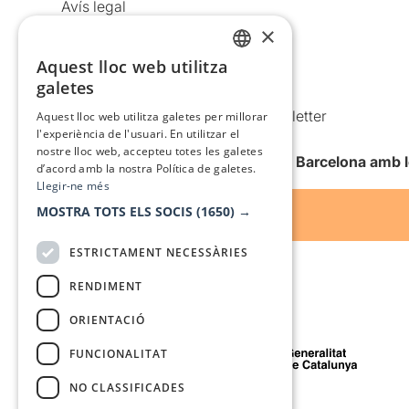
Avís legal
×
Política de privacitat
Política de cookies
Aquest lloc web utilitza
CATALAN
galetes
Condicions d’ús
SPANISH
Comunicacions comercials i Newsletter
Aquest lloc web utilitza galetes per millorar
l'experiència de l'usuari. En utilitzar el
Anuncia’t
nostre lloc web, accepteu totes les galetes
Vull rebre la newsletter de Teatre Barcelona amb 
d’acord amb la nostra Política de galetes.
Llegir-ne més
MOSTRA TOTS ELS SOCIS
(1650) →
ESTRICTAMENT NECESSÀRIES
RENDIMENT
ORIENTACIÓ
Amb el suport de
FUNCIONALITAT
NO CLASSIFICADES