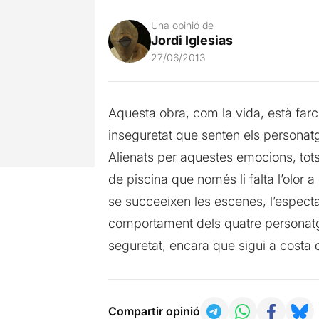
Una opinió de
Jordi Iglesias
27/06/2013
Aquesta obra, com la vida, està far
inseguretat que senten els personatg
Alienats per aquestes emocions, tots 
de piscina que només li falta l’olor a
se succeeixen les escenes, l’espect
comportament dels quatre personatge
seguretat, encara que sigui a costa d
Compartir opinió