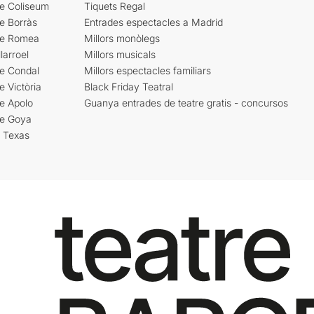
re Coliseum
Tiquets Regal
e Borràs
Entrades espectacles a Madrid
re Romea
Millors monòlegs
larroel
Millors musicals
re Condal
Millors espectacles familiars
e Victòria
Black Friday Teatral
e Apolo
Guanya entrades de teatre gratis - concursos
re Goya
i Texas