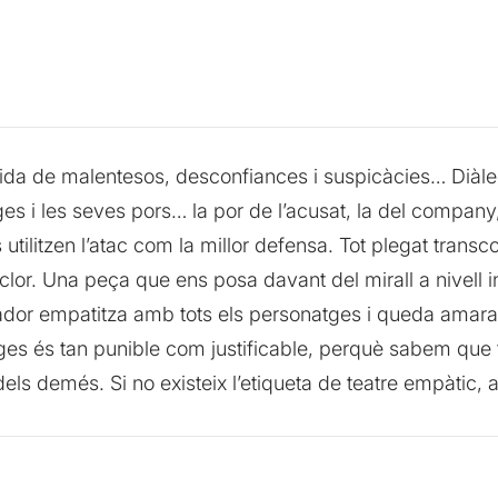
cida de malentesos, desconfiances i suspicàcies… Diàle
es i les seves pors… la por de l’acusat, la del company,
utilitzen l’atac com la millor defensa. Tot plegat transco
 clor. Una peça que ens posa davant del mirall a nivell i
ador empatitza amb tots els personatges i queda amarat
s és tan punible com justificable, perquè sabem que to
els demés. Si no existeix l’etiqueta de teatre empàtic, a