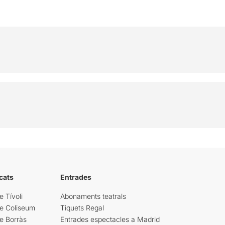
cats
Entrades
e Tívoli
Abonaments teatrals
re Coliseum
Tiquets Regal
e Borràs
Entrades espectacles a Madrid