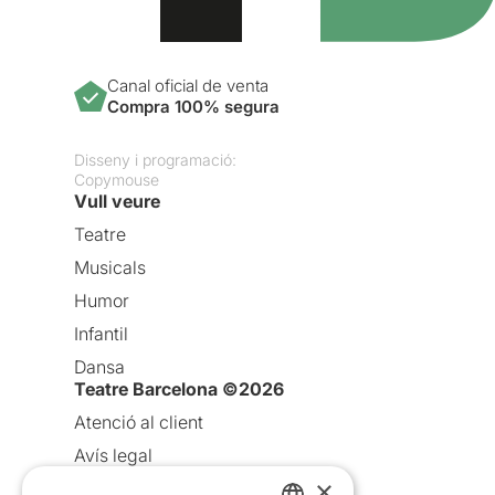
Canal oficial de venta
Compra 100% segura
Disseny i programació:
Copymouse
Vull veure
Teatre
Musicals
Humor
Infantil
Dansa
Teatre Barcelona ©2026
Atenció al client
Avís legal
×
Política de privacitat