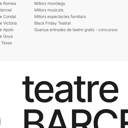
re Romea
Millors monòlegs
larroel
Millors musicals
re Condal
Millors espectacles familiars
e Victòria
Black Friday Teatral
e Apolo
Guanya entrades de teatre gratis - concursos
re Goya
i Texas