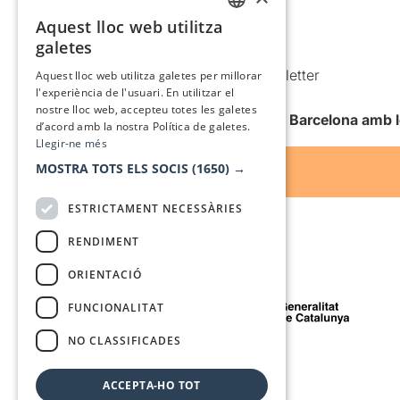
Política de cookies
Aquest lloc web utilitza
CATALAN
galetes
Condicions d’ús
SPANISH
Comunicacions comercials i Newsletter
Aquest lloc web utilitza galetes per millorar
l'experiència de l'usuari. En utilitzar el
Anuncia’t
nostre lloc web, accepteu totes les galetes
Vull rebre la newsletter de Teatre Barcelona amb 
d’acord amb la nostra Política de galetes.
Llegir-ne més
MOSTRA TOTS ELS SOCIS
(1650) →
ESTRICTAMENT NECESSÀRIES
RENDIMENT
ORIENTACIÓ
Amb el suport de
FUNCIONALITAT
NO CLASSIFICADES
Mitjà de comunicació associat a
ACCEPTA-HO TOT