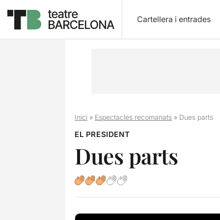
Cartellera i entrades
Inici
»
Espectacles recomanats
»
Dues parts
EL PRESIDENT
Dues parts