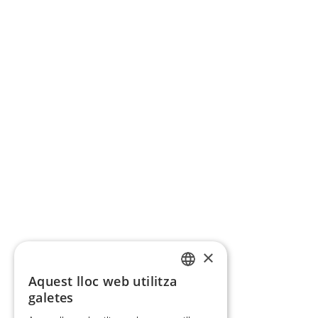
×
Aquest lloc web utilitza
CATALAN
galetes
SPANISH