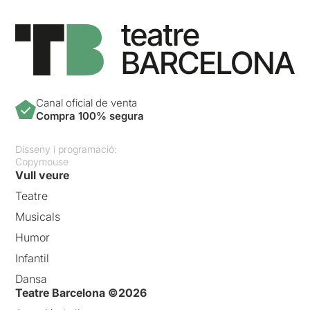
Canal oficial de venta
Compra 100% segura
Disseny i programació:
Copymouse
Vull veure
Teatre
Musicals
Humor
Infantil
Dansa
Teatre Barcelona ©2026