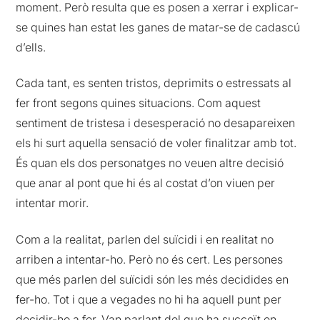
moment. Però resulta que es posen a xerrar i explicar-
se quines han estat les ganes de matar-se de cadascú
d’ells.
Cada tant, es senten tristos, deprimits o estressats al
fer front segons quines situacions. Com aquest
sentiment de tristesa i desesperació no desapareixen
els hi surt aquella sensació de voler finalitzar amb tot.
És quan els dos personatges no veuen altre decisió
que anar al pont que hi és al costat d’on viuen per
intentar morir.
Com a la realitat, parlen del suïcidi i en realitat no
arriben a intentar-ho. Però no és cert. Les persones
que més parlen del suïcidi són les més decidides en
fer-ho. Tot i que a vegades no hi ha aquell punt per
decidir-ho a fer. Van parlant del que ha succeït en