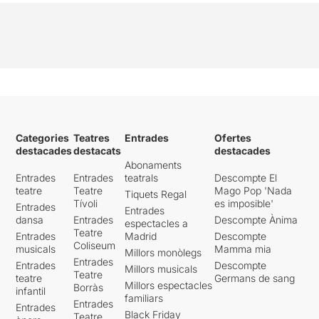
Categories
Teatres
Entrades
Ofertes
destacades
destacats
destacades
Abonaments
Entrades
Entrades
teatrals
Descompte El
teatre
Teatre
Mago Pop 'Nada
Tiquets Regal
Tívoli
es imposible'
Entrades
Entrades
dansa
Entrades
Descompte Ànima
espectacles a
Teatre
Entrades
Madrid
Descompte
Coliseum
musicals
Mamma mia
Millors monòlegs
Entrades
Entrades
Descompte
Millors musicals
Teatre
teatre
Germans de sang
Millors espectacles
Borràs
infantil
familiars
Entrades
Entrades
Black Friday
Teatre