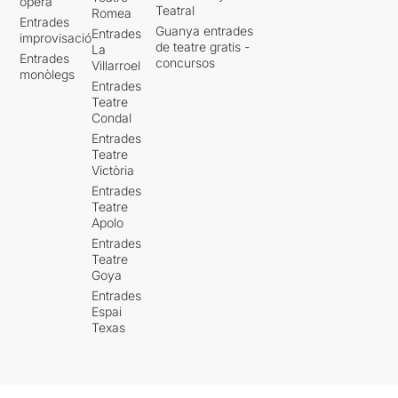
òpera
Teatral
Romea
Entrades
Guanya entrades
Entrades
improvisació
de teatre gratis -
La
Entrades
concursos
Villarroel
monòlegs
Entrades
Teatre
Condal
Entrades
Teatre
Victòria
Entrades
Teatre
Apolo
Entrades
Teatre
Goya
Entrades
Espai
Texas