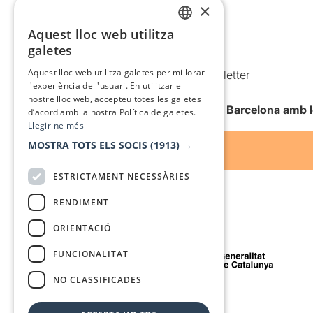
×
Política de privacitat
Aquest lloc web utilitza
Política de cookies
CATALAN
galetes
Condicions d’ús
SPANISH
Aquest lloc web utilitza galetes per millorar
Comunicacions comercials i Newsletter
l'experiència de l'usuari. En utilitzar el
Anuncia’t
nostre lloc web, accepteu totes les galetes
Vull rebre la newsletter de Teatre Barcelona amb 
d’acord amb la nostra Política de galetes.
Llegir-ne més
MOSTRA TOTS ELS SOCIS
(1913) →
ESTRICTAMENT NECESSÀRIES
RENDIMENT
ORIENTACIÓ
Amb el suport de
FUNCIONALITAT
NO CLASSIFICADES
Mitjà de comunicació associat a