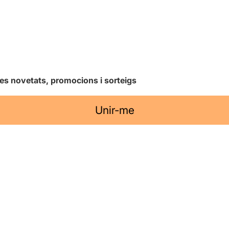
les novetats, promocions i sorteigs
Unir-me