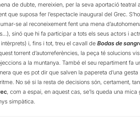
na de dubte, mereixien, per la seva aportació teatral a l
t que suposa fer l’espectacle inaugural del Grec. S’ho 
, sumar-se al reconeixement fent una mena d’autohomena
ls…), sinó que hi fa participar a tots els seus actors i ac
tèrprets) i, fins i tot, treu el cavall de
Bodas de sangr
quest torrent d’autorreferències, la peça té solucions v
jeccions a la muntanya. També el seu repartiment fa un
era que es pot dir que salven la papereta d’una gesta
itme. No sé si la resta de decisions són, certament, ta
rec
, com a espai, en aquest cas, se’ls queda una mica gr
nys simpàtica.