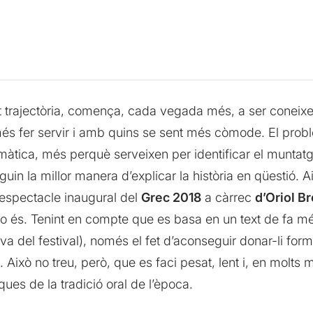
t trajectòria, comença, cada vegada més, a ser coneix
a més fer servir i amb quins se sent més còmode. El pro
tica, més perquè serveixen per identificar el muntatge
iguin la millor manera d’explicar la història en qüestió
 espectacle inaugural del
Grec 2018
a càrrec
d’Oriol B
o és. Tenint en compte que es basa en un text de fa mé
va del festival), només el fet d’aconseguir donar-li form
 Això no treu, però, que es faci pesat, lent i, en molts 
ques de la tradició oral de l’època.