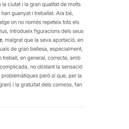
a ciutat i la gran qualitat de molts
han guanyat i treballat. Ara bé,
tge on no només repeteix tots els
trius, introdueix figuracions dels seus
e
, malgrat que la seva aportació, en
isuals de gran bellesa, especialment,
 treball, en general, correcte, amb
 complicada, no obstant la sensació
n problemàtiques però sí que, per la
an) i la gratuïtat dels
cameos
, fan