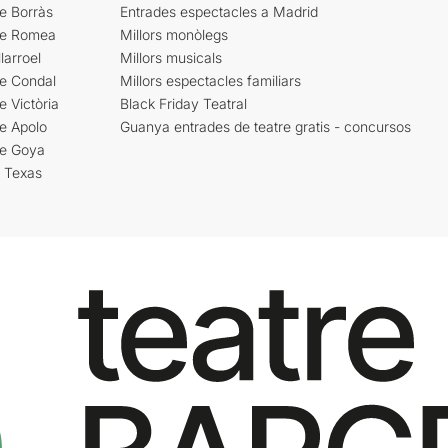
e Borràs
Entrades espectacles a Madrid
re Romea
Millors monòlegs
larroel
Millors musicals
re Condal
Millors espectacles familiars
e Victòria
Black Friday Teatral
e Apolo
Guanya entrades de teatre gratis - concursos
re Goya
i Texas