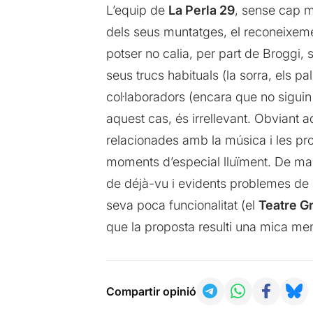
L’equip de
La Perla 29
, sense cap me
dels seus muntatges, el reconeixemen
potser no calia, per part de Broggi
seus trucs habituals (la sorra, els pa
col·laboradors (encara que no siguin in
aquest cas, és irrellevant. Obviant a
relacionades amb la música i les pro
moments d’especial lluïment. De man
de déjà-vu i evidents problemes de r
seva poca funcionalitat (el
Teatre G
que la proposta resulti una mica me
Compartir opinió