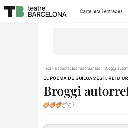
Cartellera i entrades
Inici
»
Espectacles recomanats
»
Broggi autor
EL POEMA DE GUILGAMESH, REI D’U
Broggi autorre