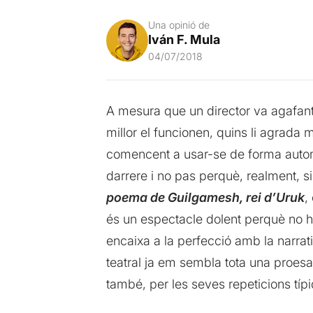
Una opinió de
Iván F. Mula
04/07/2018
A mesura que un director va agafan
millor el funcionen, quins li agrad
comencent a usar-se de forma automà
darrere i no pas perquè, realment, s
poema de Guilgamesh, rei d’Uruk
,
és un espectacle dolent perquè no h
encaixa a la perfecció amb la narrati
teatral ja em sembla tota una proesa.
també, per les seves repeticions típi