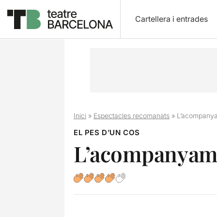
Cartellera i entrades
Inici
»
Espectacles recomanats
»
L’acompanya
EL PES D’UN COS
L’acompanyame