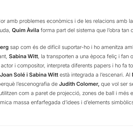
dor amb problemes econòmics i de les relacions amb la 
juda,
Quim Àvila
forma part del sistema que l’obra tan cr
berg
sap com és de difícil suportar-ho i ho amenitza am
ant,
Sabina Witt
, la transporten a una època feliç i fan ob
 actor i compositor, interpreta diferents papers i ho f
Joan Solé i Sabina Witt
està integrada a l’escenari. Al
 perquè l’escenografia de
Judith Colomer,
que vol ser se
tilitzen com a paret de projecció, zones de ball i més 
 mica massa enfarfegada d’idees i d’elements simbòlics