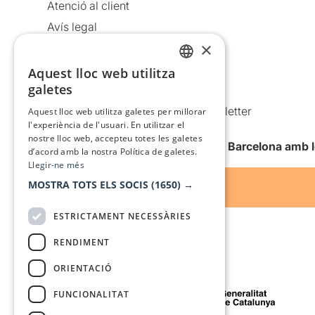
Atenció al client
Avís legal
×
Política de privacitat
Política de cookies
Aquest lloc web utilitza
CATALAN
galetes
Condicions d’ús
SPANISH
Comunicacions comercials i Newsletter
Aquest lloc web utilitza galetes per millorar
l'experiència de l'usuari. En utilitzar el
Anuncia’t
nostre lloc web, accepteu totes les galetes
Vull rebre la newsletter de Teatre Barcelona amb 
d’acord amb la nostra Política de galetes.
Llegir-ne més
MOSTRA TOTS ELS SOCIS
(1650) →
ESTRICTAMENT NECESSÀRIES
RENDIMENT
ORIENTACIÓ
Amb el suport de
FUNCIONALITAT