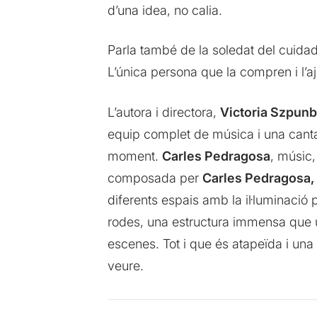
d’una idea, no calia.
Parla també de la soledat del cuida
L’única persona que la compren i l’a
L’autora i directora,
Victoria Szpun
equip complet de música i una cant
moment.
Carles Pedragosa
, músic,
composada per
Carles Pedragosa, 
diferents espais amb la il·luminació
rodes, una estructura immensa que u
escenes. Tot i que és atapeïda i una
veure.