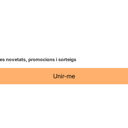
les novetats, promocions i sorteigs
Unir-me