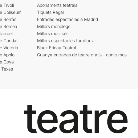
e Tívoli
Abonaments teatrals
re Coliseum
Tiquets Regal
e Borràs
Entrades espectacles a Madrid
re Romea
Millors monòlegs
larroel
Millors musicals
re Condal
Millors espectacles familiars
e Victòria
Black Friday Teatral
e Apolo
Guanya entrades de teatre gratis - concursos
re Goya
i Texas