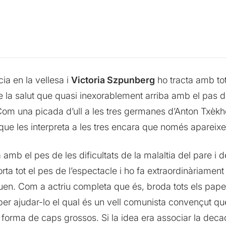
ia en la vellesa i
Victoria Szpunberg
ho tracta amb tot
de la salut que quasi inexorablement arriba amb el pas
Com una picada d’ull a les tres germanes d’Anton Txèkhov,
 que les interpreta a les tres encara que només apareix
a amb el pes de les dificultats de la malaltia del pare i 
orta tot el pes de l’espectacle i ho fa extraordinàriament
uen. Com a actriu completa que és, broda tots els paper
é per ajudar-lo el qual és un vell comunista convençut que
n en forma de caps grossos. Si la idea era associar la d