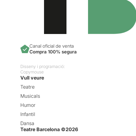
Canal oficial de venta
Compra 100% segura
Disseny i programació:
Copymouse
Vull veure
Teatre
Musicals
Humor
Infantil
Dansa
Teatre Barcelona ©2026