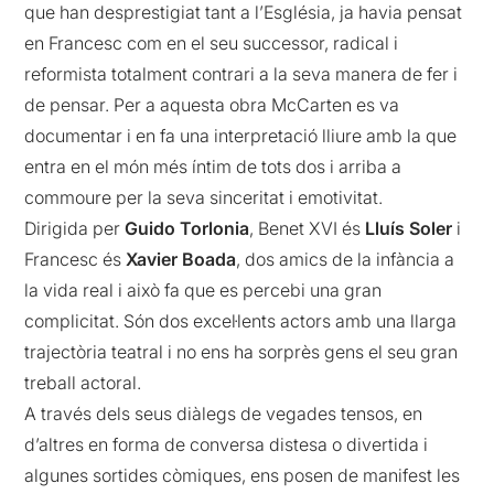
que han desprestigiat tant a l’Església, ja havia pensat
en Francesc com en el seu successor, radical i
reformista totalment contrari a la seva manera de fer i
de pensar. Per a aquesta obra McCarten es va
documentar i en fa una interpretació lliure amb la que
entra en el món més íntim de tots dos i arriba a
commoure per la seva sinceritat i emotivitat.
Dirigida per
Guido Torlonia
, Benet XVI és
Lluís Soler
i
Francesc és
Xavier Boada
, dos amics de la infància a
la vida real i això fa que es percebi una gran
complicitat. Són dos excel·lents actors amb una llarga
trajectòria teatral i no ens ha sorprès gens el seu gran
treball actoral.
A través dels seus diàlegs de vegades tensos, en
d’altres en forma de conversa distesa o divertida i
algunes sortides còmiques, ens posen de manifest les