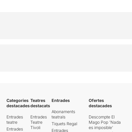
Categories
Teatres
Entrades
Ofertes
destacades
destacats
destacades
Abonaments
Entrades
Entrades
teatrals
Descompte El
teatre
Teatre
Mago Pop 'Nada
Tiquets Regal
Tívoli
es imposible'
Entrades
Entrades