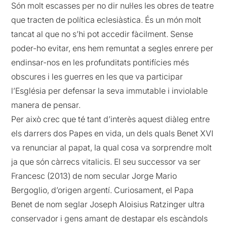
Són molt escasses per no dir nul·les les obres de teatre
que tracten de política eclesiàstica. És un món molt
tancat al que no s’hi pot accedir fàcilment. Sense
poder-ho evitar, ens hem remuntat a segles enrere per
endinsar-nos en les profunditats pontifícies més
obscures i les guerres en les que va participar
l’Església per defensar la seva immutable i inviolable
manera de pensar.
Per això crec que té tant d’interès aquest diàleg entre
els darrers dos Papes en vida, un dels quals Benet XVI
va renunciar al papat, la qual cosa va sorprendre molt
ja que són càrrecs vitalicis. El seu successor va ser
Francesc (2013) de nom secular Jorge Mario
Bergoglio, d’origen argentí. Curiosament, el Papa
Benet de nom seglar Joseph Aloisius Ratzinger ultra
conservador i gens amant de destapar els escàndols