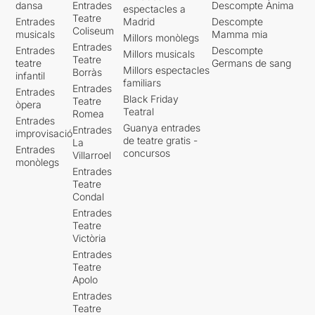
dansa
Entrades
Descompte Ànima
espectacles a
Teatre
Entrades
Madrid
Descompte
Coliseum
musicals
Mamma mia
Millors monòlegs
Entrades
Entrades
Descompte
Millors musicals
Teatre
teatre
Germans de sang
Millors espectacles
Borràs
infantil
familiars
Entrades
Entrades
Black Friday
Teatre
òpera
Teatral
Romea
Entrades
Guanya entrades
Entrades
improvisació
de teatre gratis -
La
Entrades
concursos
Villarroel
monòlegs
Entrades
Teatre
Condal
Entrades
Teatre
Victòria
Entrades
Teatre
Apolo
Entrades
Teatre