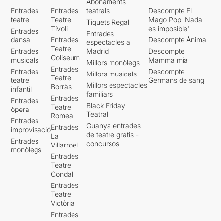
Abonaments
Entrades
Entrades
teatrals
Descompte El
teatre
Teatre
Mago Pop 'Nada
Tiquets Regal
Tívoli
es imposible'
Entrades
Entrades
dansa
Entrades
Descompte Ànima
espectacles a
Teatre
Entrades
Madrid
Descompte
Coliseum
musicals
Mamma mia
Millors monòlegs
Entrades
Entrades
Descompte
Millors musicals
Teatre
teatre
Germans de sang
Millors espectacles
Borràs
infantil
familiars
Entrades
Entrades
Black Friday
Teatre
òpera
Teatral
Romea
Entrades
Guanya entrades
Entrades
improvisació
de teatre gratis -
La
Entrades
concursos
Villarroel
monòlegs
Entrades
Teatre
Condal
Entrades
Teatre
Victòria
Entrades