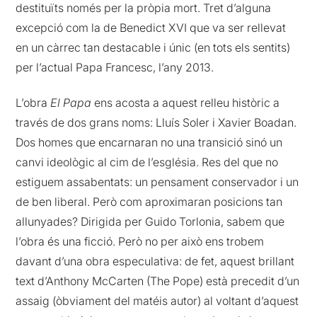
destituïts només per la pròpia mort. Tret d’alguna
excepció com la de Benedict XVI que va ser rellevat
en un càrrec tan destacable i únic (en tots els sentits)
per l’actual Papa Francesc, l’any 2013.
L’obra
El Papa
ens acosta a aquest relleu històric a
través de dos grans noms: Lluís Soler i Xavier Boadan.
Dos homes que encarnaran no una transició sinó un
canvi ideològic al cim de l’església. Res del que no
estiguem assabentats: un pensament conservador i un
de ben liberal. Però com aproximaran posicions tan
allunyades? Dirigida per Guido Torlonia, sabem que
l’obra és una ficció. Però no per això ens trobem
davant d’una obra especulativa: de fet, aquest brillant
text d’Anthony McCarten (The Pope) està precedit d’un
assaig (òbviament del matéis autor) al voltant d’aquest