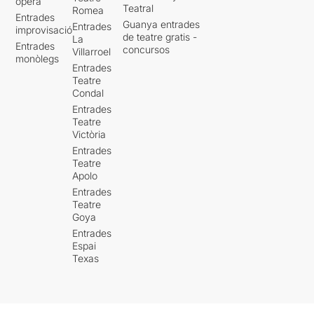
òpera
Teatral
Romea
Entrades
Guanya entrades
Entrades
improvisació
de teatre gratis -
La
Entrades
concursos
Villarroel
monòlegs
Entrades
Teatre
Condal
Entrades
Teatre
Victòria
Entrades
Teatre
Apolo
Entrades
Teatre
Goya
Entrades
Espai
Texas