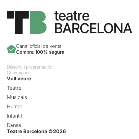
Canal oficial de venta
Compra 100% segura
Disseny i programació:
Copymouse
Vull veure
Teatre
Musicals
Humor
Infantil
Dansa
Teatre Barcelona ©2026