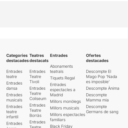
Categories
Teatres
Entrades
Ofertes
destacades
destacats
destacades
Abonaments
Entrades
Entrades
teatrals
Descompte El
teatre
Teatre
Mago Pop 'Nada
Tiquets Regal
Tívoli
es imposible'
Entrades
Entrades
dansa
Entrades
Descompte Ànima
espectacles a
Teatre
Entrades
Madrid
Descompte
Coliseum
musicals
Mamma mia
Millors monòlegs
Entrades
Entrades
Descompte
Millors musicals
Teatre
teatre
Germans de sang
Millors espectacles
Borràs
infantil
familiars
Entrades
Entrades
Black Friday
Teatre