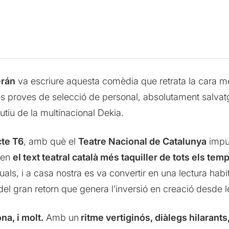
erán
va escriure aquesta comèdia que retrata la cara mé
nes proves de selecció de personal, absolutament salvatg
utiu de la multinacional Dekia.
cte T6
, amb què el
Teatre Nacional de Catalunya
impu
 en
el text teatral català més taquiller de tots els tem
als, i a casa nostra es va convertir en una lectura habi
el gran retorn que genera l’inversió en creació desde le
na, i molt.
Amb un
ritme vertiginós, diàlegs hilarant