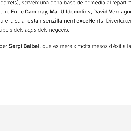
barrets), serveix una bona base de comèdia al repartime
thom.
Enric Cambray, Mar Ulldemolins, David Verdagu
iure la sala,
estan senzillament excel·lents
. Diverteix
rúpols dels
llops
dels negocis.
 per
Sergi Belbel
, que es mereix molts mesos d’èxit a la 