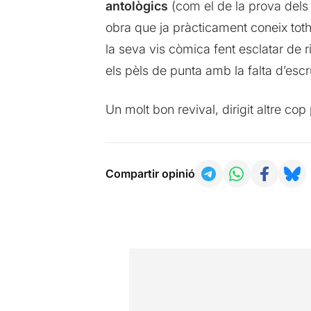
antològics
(com el de la prova dels 
obra que ja pràcticament coneix to
la seva vis còmica fent esclatar de r
els pèls de punta amb la falta d’esc
Un molt bon revival, dirigit altre cop
Compartir opinió