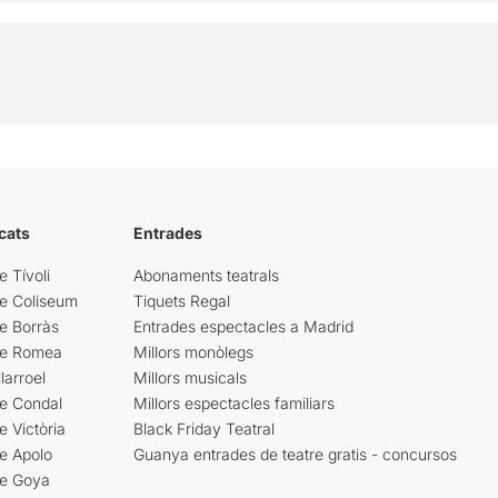
cats
Entrades
e Tívoli
Abonaments teatrals
re Coliseum
Tiquets Regal
e Borràs
Entrades espectacles a Madrid
re Romea
Millors monòlegs
larroel
Millors musicals
re Condal
Millors espectacles familiars
e Victòria
Black Friday Teatral
e Apolo
Guanya entrades de teatre gratis - concursos
re Goya