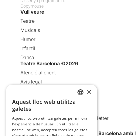
Disseny i programació:
Copymouse
Vull veure
Teatre
Musicals
Humor
Infantil
Dansa
Teatre Barcelona ©2026
Atenció al client
Avís legal
×
Política de privacitat
Política de cookies
Aquest lloc web utilitza
CATALAN
galetes
Condicions d’ús
SPANISH
Comunicacions comercials i Newsletter
Aquest lloc web utilitza galetes per millorar
l'experiència de l'usuari. En utilitzar el
Anuncia’t
nostre lloc web, accepteu totes les galetes
Vull rebre la newsletter de Teatre Barcelona amb 
d’acord amb la nostra Política de galetes.