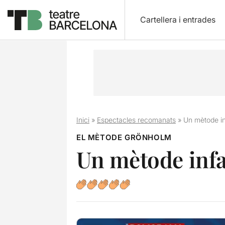
Cartellera i entrades
Inici
»
Espectacles recomanats
»
Un mètode in
EL MÈTODE GRÖNHOLM
Un mètode infa