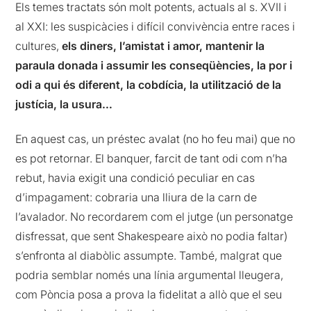
Els temes tractats són molt potents, actuals al s. XVII i
al XXI: les suspicàcies i difícil convivència entre races i
cultures,
els diners, l’amistat i amor, mantenir la
paraula donada i assumir les conseqüències, la por i
odi a qui és diferent, la cobdícia, la utilització de la
justícia, la usura…
En aquest cas, un préstec avalat (no ho feu mai) que no
es pot retornar. El banquer, farcit de tant odi com n’ha
rebut, havia exigit una condició peculiar en cas
d’impagament: cobraria una lliura de la carn de
l’avalador. No recordarem com el jutge (un personatge
disfressat, que sent Shakespeare això no podia faltar)
s’enfronta al diabòlic assumpte. També, malgrat que
podria semblar només una línia argumental lleugera,
com Pòncia posa a prova la fidelitat a allò que el seu