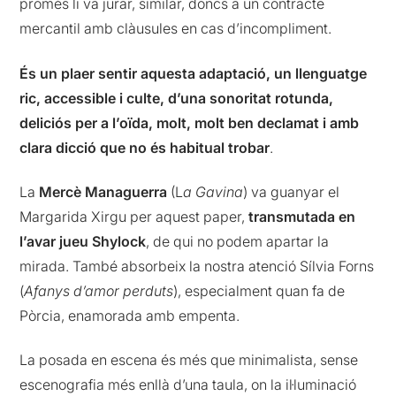
promès li va jurar, similar, doncs a un contracte
mercantil amb clàusules en cas d’incompliment.
És un plaer sentir aquesta adaptació, un llenguatge
ric, accessible i culte, d’una sonoritat rotunda,
deliciós per a l’oïda, molt, molt ben declamat i amb
clara dicció que no és habitual trobar
.
La
Mercè Managuerra
(L
a Gavina
) va guanyar el
Margarida Xirgu per aquest paper,
transmutada en
l’avar jueu Shylock
, de qui no podem apartar la
mirada. També absorbeix la nostra atenció Sílvia Forns
(
Afanys d’amor perduts
), especialment quan fa de
Pòrcia, enamorada amb empenta.
La posada en escena és més que minimalista, sense
escenografia més enllà d’una taula, on la il·luminació