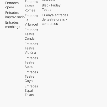
Entrades
Entrades
Black Friday
Teatre
òpera
Teatral
Romea
Entrades
Guanya entrades
Entrades
improvisació
de teatre gratis -
La
Entrades
concursos
Villarroel
monòlegs
Entrades
Teatre
Condal
Entrades
Teatre
Victòria
Entrades
Teatre
Apolo
Entrades
Teatre
Goya
Entrades
Espai
Texas