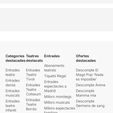
Categories
Teatres
Entrades
Ofertes
destacades
destacats
destacades
Abonaments
Entrades
Entrades
teatrals
Descompte El
teatre
Teatre
Mago Pop 'Nada
Tiquets Regal
Tívoli
es imposible'
Entrades
Entrades
dansa
Entrades
Descompte Ànima
espectacles a
Teatre
Entrades
Madrid
Descompte
Coliseum
musicals
Mamma mia
Millors monòlegs
Entrades
Entrades
Descompte
Millors musicals
Teatre
teatre
Germans de sang
Millors espectacles
Borràs
infantil
familiars