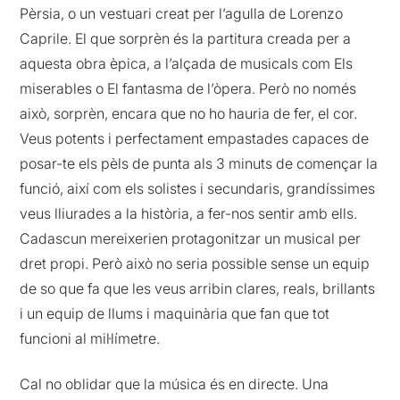
Pèrsia, o un vestuari creat per l’agulla de Lorenzo
Caprile. El que sorprèn és la partitura creada per a
aquesta obra èpica, a l’alçada de musicals com Els
miserables o El fantasma de l’òpera. Però no només
això, sorprèn, encara que no ho hauria de fer, el cor.
Veus potents i perfectament empastades capaces de
posar-te els pèls de punta als 3 minuts de començar la
funció, així com els solistes i secundaris, grandíssimes
veus lliurades a la història, a fer-nos sentir amb ells.
Cadascun mereixerien protagonitzar un musical per
dret propi. Però això no seria possible sense un equip
de so que fa que les veus arribin clares, reals, brillants
i un equip de llums i maquinària que fan que tot
funcioni al mil·límetre.
Cal no oblidar que la música és en directe. Una