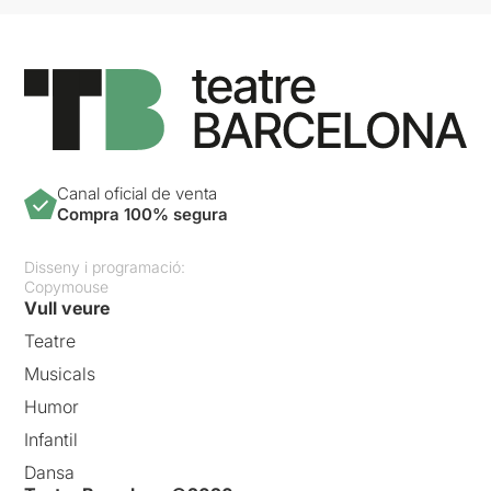
Canal oficial de venta
Compra 100% segura
Disseny i programació:
Copymouse
Vull veure
Teatre
Musicals
Humor
Infantil
Dansa