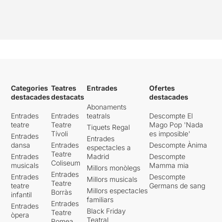
Categories
Teatres
Entrades
Ofertes
destacades
destacats
destacades
Abonaments
Entrades
Entrades
teatrals
Descompte El
teatre
Teatre
Mago Pop 'Nada
Tiquets Regal
Tívoli
es imposible'
Entrades
Entrades
dansa
Entrades
Descompte Ànima
espectacles a
Teatre
Entrades
Madrid
Descompte
Coliseum
musicals
Mamma mia
Millors monòlegs
Entrades
Entrades
Descompte
Millors musicals
Teatre
teatre
Germans de sang
Millors espectacles
Borràs
infantil
familiars
Entrades
Entrades
Black Friday
Teatre
òpera
Teatral
Romea