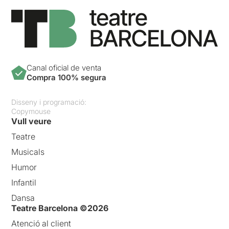
Canal oficial de venta
Compra 100% segura
Disseny i programació:
Copymouse
Vull veure
Teatre
Musicals
Humor
Infantil
Dansa
Teatre Barcelona ©2026
Atenció al client