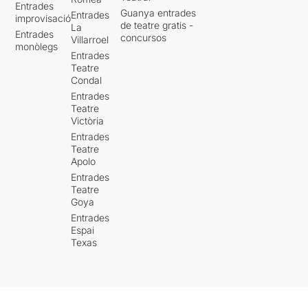
Entrades
Guanya entrades
Entrades
improvisació
de teatre gratis -
La
Entrades
concursos
Villarroel
monòlegs
Entrades
Teatre
Condal
Entrades
Teatre
Victòria
Entrades
Teatre
Apolo
Entrades
Teatre
Goya
Entrades
Espai
Texas