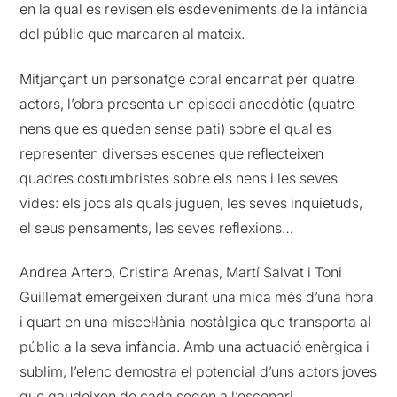
en la qual es revisen els esdeveniments de la infància
del públic que marcaren al mateix.
Mitjançant un personatge coral encarnat per quatre
actors, l’obra presenta un episodi anecdòtic (quatre
nens que es queden sense pati) sobre el qual es
representen diverses escenes que reflecteixen
quadres costumbristes sobre els nens i les seves
vides: els jocs als quals juguen, les seves inquietuds,
el seus pensaments, les seves reflexions…
Andrea Artero, Cristina Arenas, Martí Salvat i Toni
Guillemat emergeixen durant una mica més d’una hora
i quart en una miscel·lània nostàlgica que transporta al
públic a la seva infància. Amb una actuació enèrgica i
sublim, l’elenc demostra el potencial d’uns actors joves
que gaudeixen de cada segon a l’escenari.