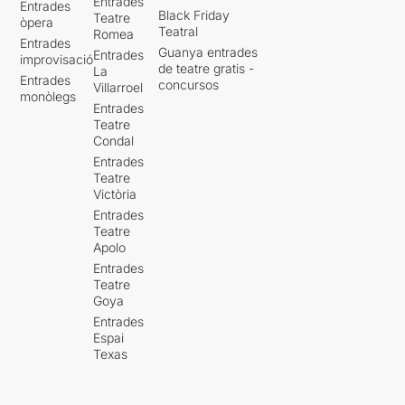
Entrades
Entrades
Black Friday
Teatre
òpera
Teatral
Romea
Entrades
Guanya entrades
Entrades
improvisació
de teatre gratis -
La
Entrades
concursos
Villarroel
monòlegs
Entrades
Teatre
Condal
Entrades
Teatre
Victòria
Entrades
Teatre
Apolo
Entrades
Teatre
Goya
Entrades
Espai
Texas