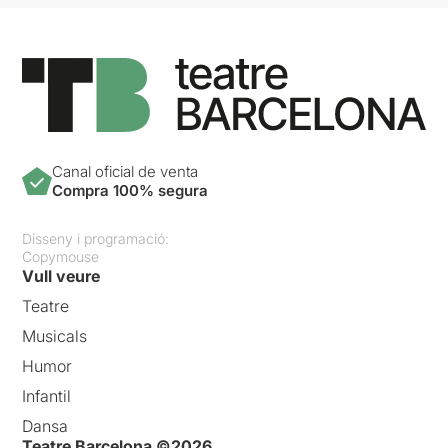
Canal oficial de venta
Compra 100% segura
Disseny i programació:
Copymouse
Vull veure
Teatre
Musicals
Humor
Infantil
Dansa
Teatre Barcelona ©2026