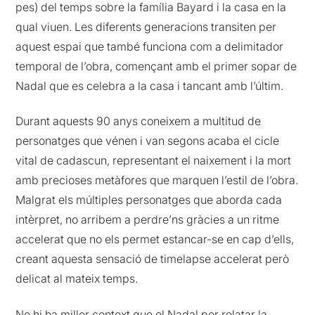
pes) del temps sobre la família Bayard i la casa en la
qual viuen. Les diferents generacions transiten per
aquest espai que també funciona com a delimitador
temporal de l’obra, començant amb el primer sopar de
Nadal que es celebra a la casa i tancant amb l’últim.
Durant aquests 90 anys coneixem a multitud de
personatges que vénen i van segons acaba el cicle
vital de cadascun, representant el naixement i la mort
amb precioses metàfores que marquen l’estil de l’obra.
Malgrat els múltiples personatges que aborda cada
intèrpret, no arribem a perdre’ns gràcies a un ritme
accelerat que no els permet estancar-se en cap d’ells,
creant aquesta sensació de timelapse accelerat però
delicat al mateix temps.
No hi ha millor context que el Nadal per relatar la