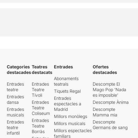
Categories
Teatres
Entrades
Ofertes
destacades
destacats
destacades
Abonaments
Entrades
Entrades
teatrals
Descompte El
teatre
Teatre
Mago Pop 'Nada
Tiquets Regal
Tívoli
es imposible'
Entrades
Entrades
dansa
Entrades
Descompte Ànima
espectacles a
Teatre
Entrades
Madrid
Descompte
Coliseum
musicals
Mamma mia
Millors monòlegs
Entrades
Entrades
Descompte
Millors musicals
Teatre
teatre
Germans de sang
Millors espectacles
Borràs
infantil
familiars