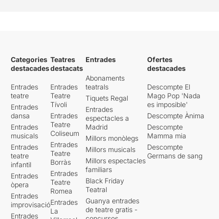
Categories
Teatres
Entrades
Ofertes
destacades
destacats
destacades
Abonaments
Entrades
Entrades
teatrals
Descompte El
teatre
Teatre
Mago Pop 'Nada
Tiquets Regal
Tívoli
es imposible'
Entrades
Entrades
dansa
Entrades
Descompte Ànima
espectacles a
Teatre
Entrades
Madrid
Descompte
Coliseum
musicals
Mamma mia
Millors monòlegs
Entrades
Entrades
Descompte
Millors musicals
Teatre
teatre
Germans de sang
Millors espectacles
Borràs
infantil
familiars
Entrades
Entrades
Black Friday
Teatre
òpera
Teatral
Romea
Entrades
Guanya entrades
Entrades
improvisació
de teatre gratis -
La
Entrades
concursos