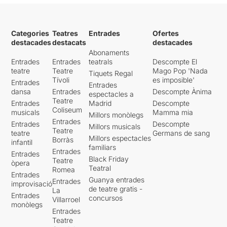
Categories
Teatres
Entrades
Ofertes
destacades
destacats
destacades
Abonaments
Entrades
Entrades
teatrals
Descompte El
teatre
Teatre
Mago Pop 'Nada
Tiquets Regal
Tívoli
es imposible'
Entrades
Entrades
dansa
Entrades
Descompte Ànima
espectacles a
Teatre
Entrades
Madrid
Descompte
Coliseum
musicals
Mamma mia
Millors monòlegs
Entrades
Entrades
Descompte
Millors musicals
Teatre
teatre
Germans de sang
Millors espectacles
Borràs
infantil
familiars
Entrades
Entrades
Black Friday
Teatre
òpera
Teatral
Romea
Entrades
Guanya entrades
Entrades
improvisació
de teatre gratis -
La
Entrades
concursos
Villarroel
monòlegs
Entrades
Teatre