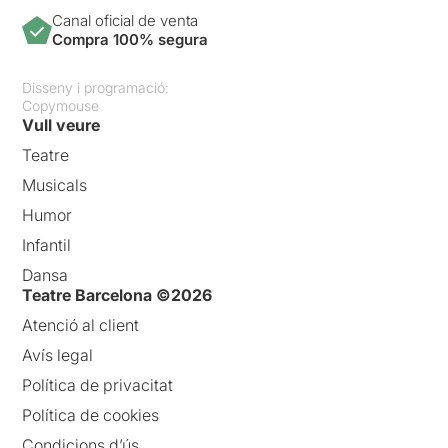
Canal oficial de venta
Compra 100% segura
Disseny i programació:
Copymouse
Vull veure
Teatre
Musicals
Humor
Infantil
Dansa
Teatre Barcelona ©2026
Atenció al client
Avís legal
Política de privacitat
Política de cookies
Condicions d’ús