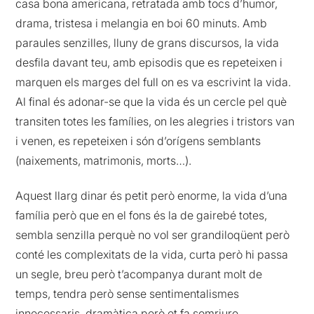
casa bona americana, retratada amb tocs d’humor,
drama, tristesa i melangia en boi 60 minuts. Amb
paraules senzilles, lluny de grans discursos, la vida
desfila davant teu, amb episodis que es repeteixen i
marquen els marges del full on es va escrivint la vida.
Al final és adonar-se que la vida és un cercle pel què
transiten totes les famílies, on les alegries i tristors van
i venen, es repeteixen i són d’orígens semblants
(naixements, matrimonis, morts…).
Aquest llarg dinar és petit però enorme, la vida d’una
família però que en el fons és la de gairebé totes,
sembla senzilla perquè no vol ser grandiloqüent però
conté les complexitats de la vida, curta però hi passa
un segle, breu però t’acompanya durant molt de
temps, tendra però sense sentimentalismes
innecessaris, dramàtica però et fa somriure.