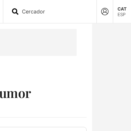
CAT
ESP
’humor