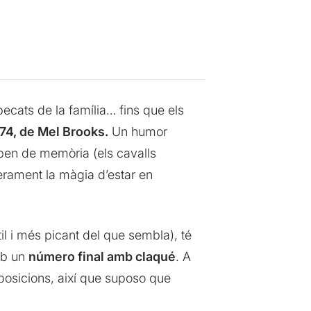
 pecats de la família… fins que els
974, de Mel Brooks.
Un humor
saben de memòria (els cavalls
gerament la màgia d’estar en
l i més picant del que sembla), té
amb un
número final amb claqué
. A
mposicions, així que suposo que