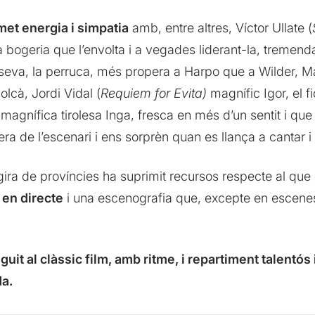
met energia i simpatia
amb, entre altres, Víctor Ullate (
bogeria que l’envolta i a vegades liderant-la, tremend
pa seva, la perruca, més propera a Harpo que a Wilder, M
cà, Jordi Vidal (
Requiem for Evita)
magnífic Igor, el f
 magnífica tirolesa Inga, fresca en més d’un sentit i q
ra de l’escenari i ens sorprèn quan es llança a cantar i 
gira de províncies ha suprimit recursos respecte al qu
 en directe
i una escenografia que, excepte en escenes
t al clàssic film, amb ritme, i repartiment talentós 
da.