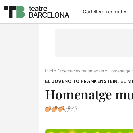
Cartellera i entrades
Inici
»
Espectacles recomanats
»
Homenatge mu
EL JOVENCITO FRANKENSTEIN. EL M
Homenatge musi