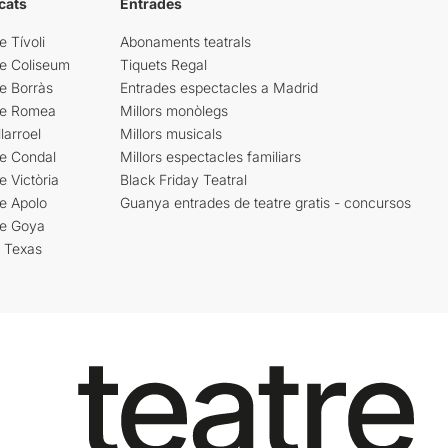
cats
Entrades
e Tívoli
Abonaments teatrals
re Coliseum
Tiquets Regal
e Borràs
Entrades espectacles a Madrid
re Romea
Millors monòlegs
larroel
Millors musicals
re Condal
Millors espectacles familiars
e Victòria
Black Friday Teatral
e Apolo
Guanya entrades de teatre gratis - concursos
re Goya
i Texas