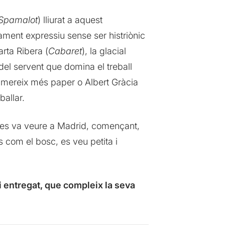
Spamalot
) lliurat a aquest
ament expressiu sense ser histriònic
arta Ribera (
Cabaret
), la glacial
idel servent que domina el treball
ue mereix més paper o Albert Gràcia
ballar.
e es va veure a Madrid, començant,
 com el bosc, es veu petita i
i entregat, que compleix la seva