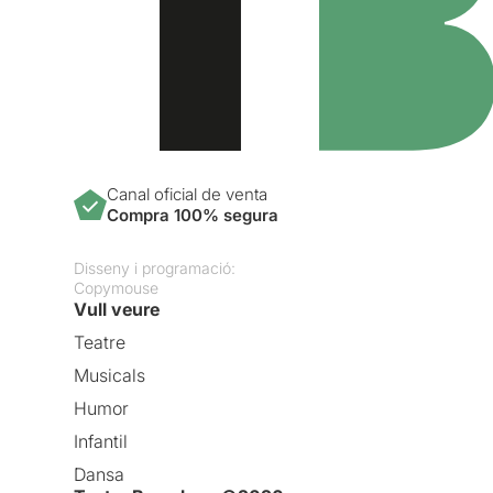
Canal oficial de venta
Compra 100% segura
Disseny i programació:
Copymouse
Vull veure
Teatre
Musicals
Humor
Infantil
Dansa