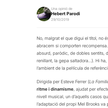
Una opinió de
Hebert Parodi
29/10/2019
No, malgrat el que digui el títol, no 
abracem si comporten recompensa. 
absurd, paròdic, de dobles sentits, 
renillant, la gepa saltadora…). Hi ha
l’ambient de la pel·lícula de referènci
Dirigida per Esteve Ferrer (
La Famil
ritme i dinamisme
, ajudat per efec
nivell musical, un d’aquells casos q
l’adaptació del propi Mel Brooks va 