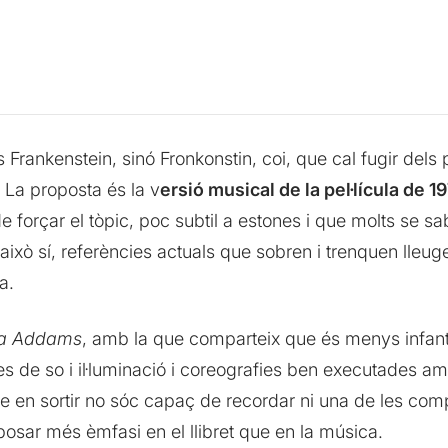
és Frankenstein, sinó Fronkonstin, coi, que cal fugir dels
La proposta és la v
ersió musical de la pel·lícula de 1
de forçar el tòpic, poc subtil a estones i que molts se 
, això sí, referències actuals que sobren i trenquen lleu
a.
ia Addams
, amb la que comparteix que és menys infanti
tes de so i il·luminació i coreografies ben executades 
ue en sortir no sóc capaç de recordar ni una de les co
posar més èmfasi en el llibret que en la música.