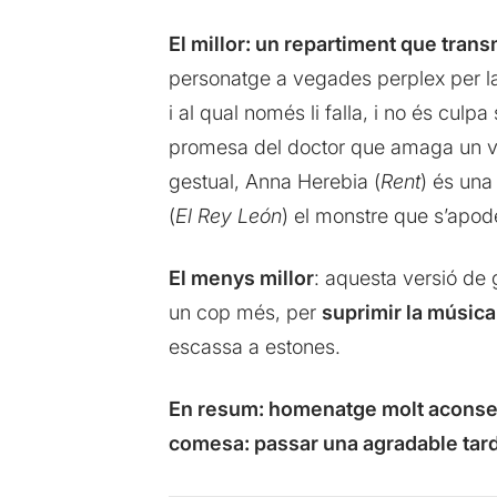
El millor: un repartiment que trans
personatge a vegades perplex per la 
i al qual només li falla, i no és cul
promesa del doctor que amaga un vol
gestual, Anna Herebia (
Rent
) és una
(
El Rey León
) el monstre que s’apode
El menys millor
: aquesta versió de 
un cop més, per
suprimir la música
escassa a estones.
En resum: homenatge molt aconsegui
comesa: passar una agradable tar