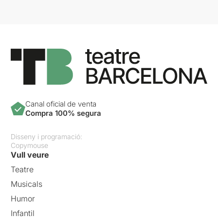
Canal oficial de venta
Compra 100% segura
Disseny i programació:
Copymouse
Vull veure
Teatre
Musicals
Humor
Infantil