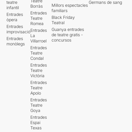
Teatre
teatre
Germans de sang
Millors espectacles
Borràs
infantil
familiars
Entrades
Entrades
Black Friday
Teatre
òpera
Teatral
Romea
Entrades
Guanya entrades
Entrades
improvisació
de teatre gratis -
La
Entrades
concursos
Villarroel
monòlegs
Entrades
Teatre
Condal
Entrades
Teatre
Victòria
Entrades
Teatre
Apolo
Entrades
Teatre
Goya
Entrades
Espai
Texas