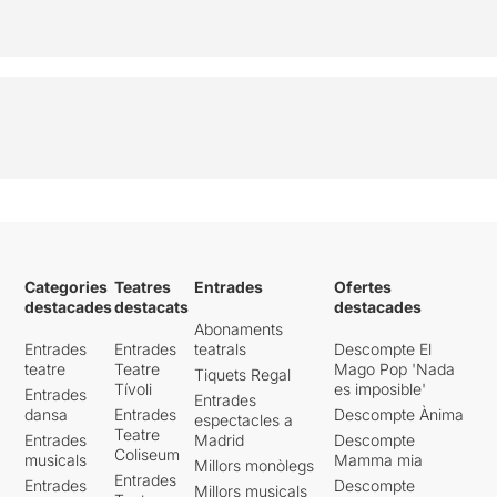
Categories
Teatres
Entrades
Ofertes
destacades
destacats
destacades
Abonaments
Entrades
Entrades
teatrals
Descompte El
teatre
Teatre
Mago Pop 'Nada
Tiquets Regal
Tívoli
es imposible'
Entrades
Entrades
dansa
Entrades
Descompte Ànima
espectacles a
Teatre
Entrades
Madrid
Descompte
Coliseum
musicals
Mamma mia
Millors monòlegs
Entrades
Entrades
Descompte
Millors musicals