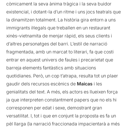
còmicament la seva ànima tràgica i la seva buidor
existencial, i dotant-la d’un ritme i uns jocs teatrals que
la dinamitzen totalment. La història gira entorn a uns
immigrants il·legals que treballen en un restaurant
xinès-vietnamita de menjar ràpid, els seus clients i
d’altres personatges del barri. L’estil de narració
fragmentada, amb un marcat to literari, fa que costi
entrar en aquest univers de faules i precarietat que
barreja elements fantàstics amb situacions
quotidianes. Però, un cop t’atrapa, resulta tot un plaer
gaudir dels recursos escènics de
Maicas
i les
genialitats del text. A més, els actors es llueixen força
ja que interpreten constantment papers que no els hi
corresponen per edat i sexe, demostrant gran
versatilitat. I, tot i que en conjunt la proposta es fa un
pèl llarga (la narració fraccionada impacientarà a més