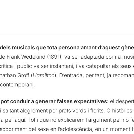
dels musicals que tota persona amant d’aquest gène
e Frank Wedekind (1891), va ser adaptada com a music
rítica i públic va ser instantani, i va catapultar els seu
onathan Groff (
Hamilton
). D’entrada, per tant, ja recoma
l contemporani.
s pot conduir a generar falses expectatives:
el despert
saltant alegrement per prats verds i florits. O històries
va per aquí. Tot i que no explicarem l’argument per no f
scobriment del sexe en l’adolescència, en un moment (1