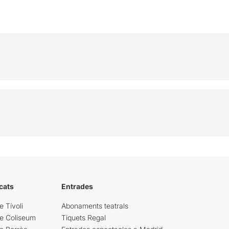
cats
Entrades
e Tívoli
Abonaments teatrals
re Coliseum
Tiquets Regal