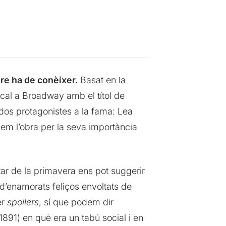
re ha de conèixer.
Basat en la
al a Broadway amb el títol de
s dos protagonistes a la fama: Lea
nem l’obra per la seva importància
ar de la primavera ens pot suggerir
 d’enamorats feliços envoltats de
er
spoilers
, sí que podem dir
891) en què era un tabú social i en