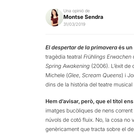
Una opinió de
Montse Sendra
31/03/2019
El despertar de la primavera
és un 
tragèdia teatral
Frühlings Erwachen
d
Spring Awakening
(2006). L’èxit de c
Michele (
Glee
,
Scream Queens
) i J
dins de la història del teatre musica
Hem d’avisar, però, que el títol en
imatges bucòliques de nens corrent i 
núvols de cotó fluix. No, la cosa no 
genèricament que tracta sobre el de