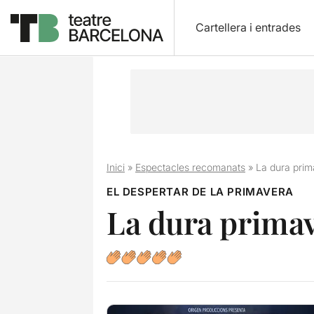
Cartellera i entrades
Inici
»
Espectacles recomanats
»
La dura pri
EL DESPERTAR DE LA PRIMAVERA
La dura prima