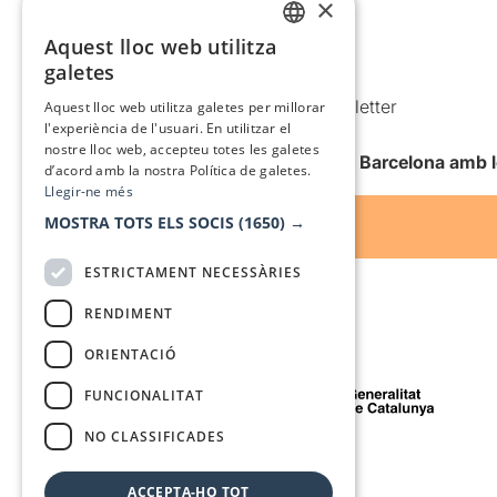
×
Política de privacitat
Política de cookies
Aquest lloc web utilitza
CATALAN
galetes
Condicions d’ús
SPANISH
Comunicacions comercials i Newsletter
Aquest lloc web utilitza galetes per millorar
l'experiència de l'usuari. En utilitzar el
Anuncia’t
nostre lloc web, accepteu totes les galetes
Vull rebre la newsletter de Teatre Barcelona amb 
d’acord amb la nostra Política de galetes.
Llegir-ne més
MOSTRA TOTS ELS SOCIS
(1650) →
ESTRICTAMENT NECESSÀRIES
RENDIMENT
ORIENTACIÓ
Amb el suport de
FUNCIONALITAT
NO CLASSIFICADES
Mitjà de comunicació associat a
ACCEPTA-HO TOT