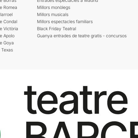
e Borràs
Entrades espectacles a Madrid
re Romea
Millors monòlegs
larroel
Millors musicals
re Condal
Millors espectacles familiars
e Victòria
Black Friday Teatral
e Apolo
Guanya entrades de teatre gratis - concursos
re Goya
i Texas