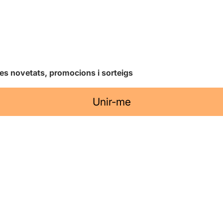
les novetats, promocions i sorteigs
Unir-me