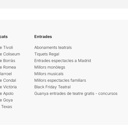
cats
Entrades
e Tívoli
Abonaments teatrals
re Coliseum
Tiquets Regal
e Borràs
Entrades espectacles a Madrid
re Romea
Millors monòlegs
larroel
Millors musicals
re Condal
Millors espectacles familiars
e Victòria
Black Friday Teatral
e Apolo
Guanya entrades de teatre gratis - concursos
re Goya
i Texas