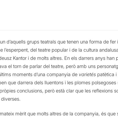
un d’aquells grups teatrals que tenen una forma de fer 
l’esperpent, del teatre popular i de la cultura andalusa
eusz Kantor i de molts altres. En els darrers anys han p
cava el torn de parlar del teatre, però amb uns personat
s últims moments d’una companyia de
varietés
patètica i
ben que darrera dels lluentons i les plomes polsegose
pròpies conclusions, però està clar que les reflexions s
 diverses.
mateix mèrit que molts altres de la companyia, és que s