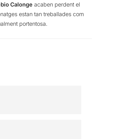
bio Calonge
acaben perdent el
rsonatges estan tan treballades com
gualment portentosa.