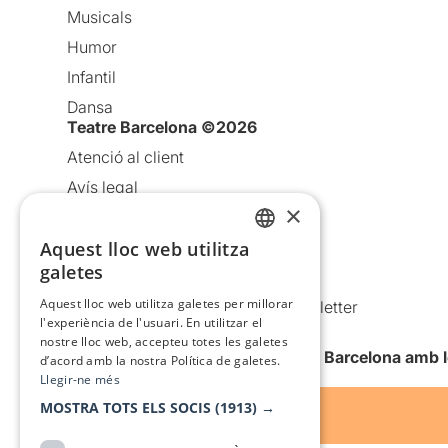
Musicals
Humor
Infantil
Dansa
Teatre Barcelona ©2026
Atenció al client
Avís legal
×
Política de privacitat
Aquest lloc web utilitza
Política de cookies
CATALAN
galetes
Condicions d’ús
SPANISH
Aquest lloc web utilitza galetes per millorar
Comunicacions comercials i Newsletter
l'experiència de l'usuari. En utilitzar el
Anuncia’t
nostre lloc web, accepteu totes les galetes
Vull rebre la newsletter de Teatre Barcelona amb 
d’acord amb la nostra Política de galetes.
Llegir-ne més
MOSTRA TOTS ELS SOCIS
(1913) →