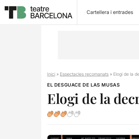
Cartellera i entrades
Inici
»
Espectacles recomanats
»
Elogi de la d
EL DESGUACE DE LAS MUSAS
Elogi de la dec