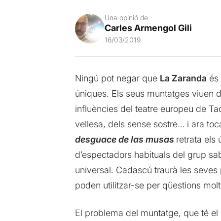
Una opinió de
Carles Armengol Gili
16/03/2019
Ningú pot negar que
La Zaranda
és 
úniques. Els seus muntatges viuen de 
influències del teatre europeu de Tad
vellesa, dels sense sostre… i ara to
desguace de las musas
retrata el
d’espectadors habituals del grup sa
universal. Cadascú traurà les seves 
poden utilitzar-se per qüestions molt
El problema del muntatge, que té el 