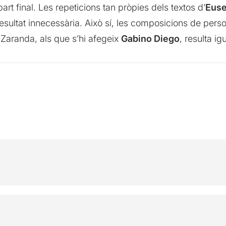
art final. Les repeticions tan pròpies dels textos d’
Euse
ics resultat innecessària. Això sí, les composicions de pe
a Zaranda, als que s’hi afegeix
Gabino Diego
, resulta i