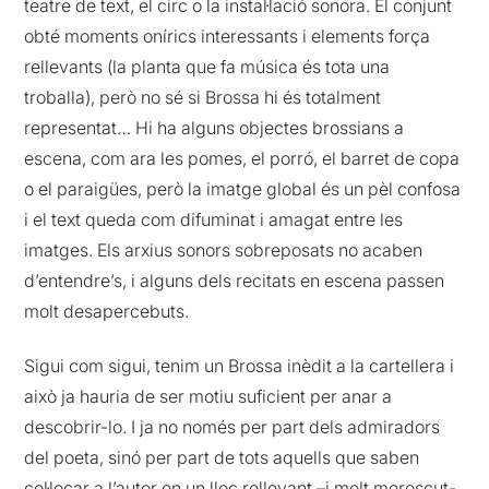
teatre de text, el circ o la instal·lació sonora. El conjunt
obté moments onírics interessants i elements força
rellevants (la planta que fa música és tota una
troballa), però no sé si Brossa hi és totalment
representat… Hi ha alguns objectes brossians a
escena, com ara les pomes, el porró, el barret de copa
o el paraigües, però la imatge global és un pèl confosa
i el text queda com difuminat i amagat entre les
imatges. Els arxius sonors sobreposats no acaben
d’entendre’s, i alguns dels recitats en escena passen
molt desapercebuts.
Sigui com sigui, tenim un Brossa inèdit a la cartellera i
això ja hauria de ser motiu suficient per anar a
descobrir-lo. I ja no només per part dels admiradors
del poeta, sinó per part de tots aquells que saben
col·locar a l’autor en un lloc rellevant –i molt merescut-