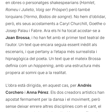
en obres o personatges shakespearians (
Hamlet
,
Romeu i Julieta
,
Vaig ser Pròsper
) però també
lorquians (
Yerma
,
Bodas de sangre
). No hem d’oblidar,
però, els seus acostaments a Caryl Churchill, Goethe o
Josep Palau i Fabre. Ara els hi ha tocat acostar-se a
Joan Brossa
, i ho han fet amb el primer text teatral de
l’autor. Un text que encara seguia essent inèdit als
escenaris, i que pertany a l’etapa més surrealista i
hipnagògica del poeta. Un text que el mateix Brossa
definia com un
happening
, amb una estructura més
propera al somni que a la realitat.
L’obra està dirigida, en aquest cas, per
Andrés
Corchero
i
Anna Pérez
. Els dos creadors artístics han
apostat fermament per la dansa i el moviment, però
sense deixar enrere altres disciplines com el cant, el