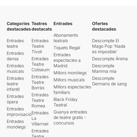
Categories
Teatres
Entrades
Ofertes
destacades
destacats
destacades
Abonaments
Entrades
Entrades
teatrals
Descompte El
teatre
Teatre
Mago Pop 'Nada
Tiquets Regal
Tívoli
es imposible'
Entrades
Entrades
dansa
Entrades
Descompte Ànima
espectacles a
Teatre
Entrades
Madrid
Descompte
Coliseum
musicals
Mamma mia
Millors monòlegs
Entrades
Entrades
Descompte
Millors musicals
Teatre
teatre
Germans de sang
Millors espectacles
Borràs
infantil
familiars
Entrades
Entrades
Black Friday
Teatre
òpera
Teatral
Romea
Entrades
Guanya entrades
Entrades
improvisació
de teatre gratis -
La
Entrades
concursos
Villarroel
monòlegs
Entrades
Teatre