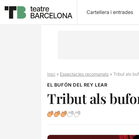
Cartellera i entrades
Inici
»
Espectacles recomanats
»
Tribut als bu
EL BUFÓN DEL REY LEAR
Tribut als buf