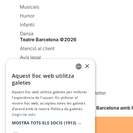
Musicals
Humor
Infantil
Dansa
Teatre Barcelona ©2026
Atenció al client
Avís legal
×
Política de privacitat
Política de cookies
Aquest lloc web utilitza
CATALAN
galetes
Condicions d’ús
SPANISH
Aquest lloc web utilitza galetes per millorar
Comunicacions comercials i Newsletter
l'experiència de l'usuari. En utilitzar el
Anuncia’t
nostre lloc web, accepteu totes les galetes
Vull rebre la newsletter de Teatre Barcelona amb 
d’acord amb la nostra Política de galetes.
Llegir-ne més
MOSTRA TOTS ELS SOCIS
(1913) →