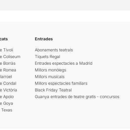
cats
Entrades
e Tívoli
Abonaments teatrals
re Coliseum
Tiquets Regal
e Borràs
Entrades espectacles a Madrid
re Romea
Millors monòlegs
larroel
Millors musicals
re Condal
Millors espectacles familiars
e Victòria
Black Friday Teatral
e Apolo
Guanya entrades de teatre gratis - concursos
re Goya
i Texas