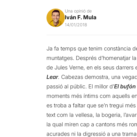
Una opinió de
Iván F. Mula
14/01/2018
Ja fa temps que tenim constància del
muntatges. Després d’homenatjar la c
de Jules Verne, en els seus darrers e
Lear
.
Cabezas demostra, una vegada
passió al públic. El millor d’
El bufón 
moments més íntims com aquells en e
es troba a faltar que se’n tregui mé
text com la vellesa, la bogeria, l’av
la qual miren cap a cantons més romà
acurades ni la digressió a una trama