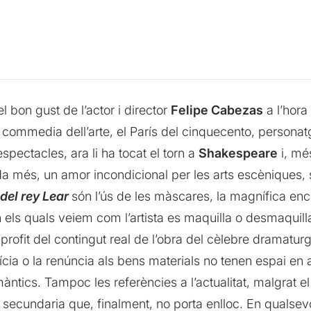
 bon gust de l’actor i director
Felipe Cabezas
a l’hora
ommedia dell’arte, el París del cinquecento, personatge
spectacles, ara li ha tocat el torn a
Shakespeare
i, mé
 més, un amor incondicional per les arts escèniques,
del rey Lear
són l’ús de les màscares, la magnífica enca
ls quals veiem com l’artista es maquilla o desmaquilla 
s profit del contingut real de l’obra del cèlebre dramat
arícia o la renúncia als bens materials no tenen espai e
ntics. Tampoc les referències a l’actualitat, malgrat e
 secundaria que, finalment, no porta enlloc. En qualsevo