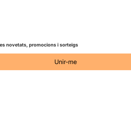
les novetats, promocions i sorteigs
Unir-me