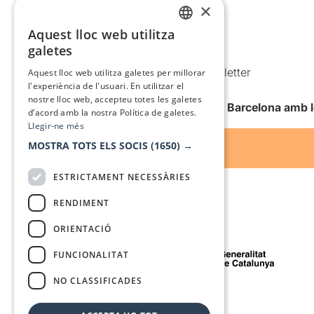
×
Política de privacitat
Política de cookies
Aquest lloc web utilitza
CATALAN
galetes
Condicions d’ús
SPANISH
Comunicacions comercials i Newsletter
Aquest lloc web utilitza galetes per millorar
l'experiència de l'usuari. En utilitzar el
Anuncia’t
nostre lloc web, accepteu totes les galetes
Vull rebre la newsletter de Teatre Barcelona amb 
d’acord amb la nostra Política de galetes.
Llegir-ne més
MOSTRA TOTS ELS SOCIS
(1650) →
ESTRICTAMENT NECESSÀRIES
RENDIMENT
ORIENTACIÓ
Amb el suport de
FUNCIONALITAT
NO CLASSIFICADES
Mitjà de comunicació associat a