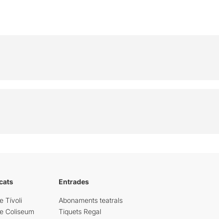
cats
Entrades
e Tívoli
Abonaments teatrals
re Coliseum
Tiquets Regal