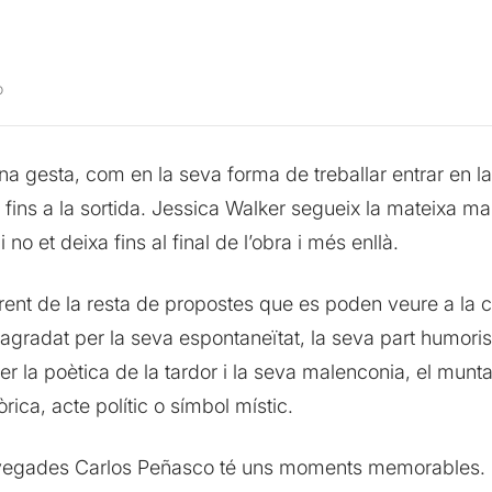
o
na gesta, com en la seva forma de treballar entrar en l
fins a la sortida. Jessica Walker segueix la mateixa man
i no et deixa fins al final de l’obra i més enllà.
erent de la resta de propostes que es poden veure a la ca
radat per la seva espontaneïtat, la seva part humorista
er la poètica de la tardor i la seva malenconia, el munt
rica, acte polític o símbol místic.
res vegades Carlos Peñasco té uns moments memorables.