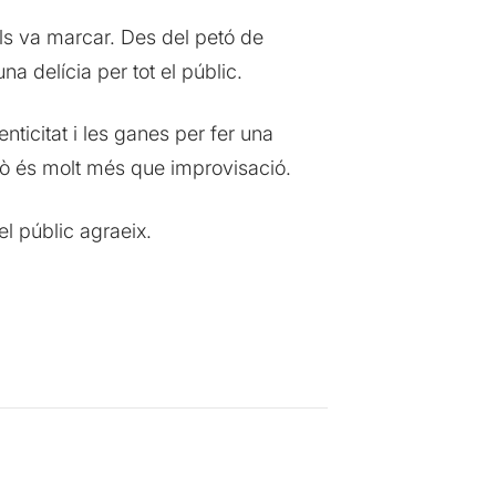
els va marcar. Des del petó de
na delícia per tot el públic.
ticitat i les ganes per fer una
rò és molt més que improvisació.
el públic agraeix.