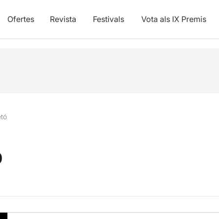
Ofertes
Revista
Festivals
Vota als IX Premis
etó
ó