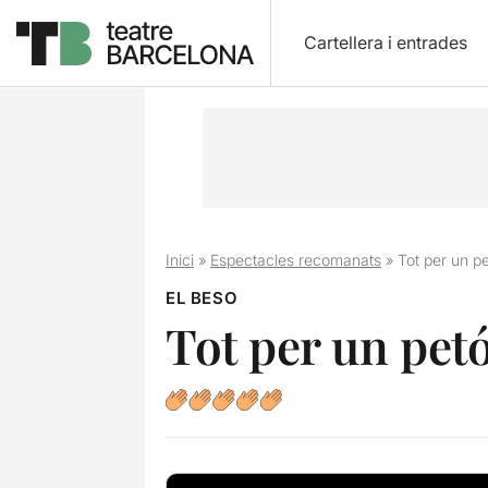
Cartellera i entrades
Inici
»
Espectacles recomanats
»
Tot per un p
EL BESO
Tot per un pet