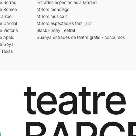
e Borràs
Entrades espectacles a Madrid
re Romea
Millors monòlegs
larroel
Millors musicals
re Condal
Millors espectacles familiars
e Victòria
Black Friday Teatral
e Apolo
Guanya entrades de teatre gratis - concursos
re Goya
i Texas