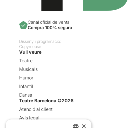
Canal oficial de venta
Compra 100% segura
Disseny i programació:
Copymouse
Vull veure
Teatre
Musicals
Humor
Infantil
Dansa
Teatre Barcelona ©2026
Atenció al client
Avís legal
×
Política de privacitat