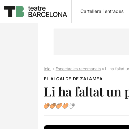
Cartellera i entrades
Inici
»
Espectacles recomanats
»
Li ha faltat u
EL ALCALDE DE ZALAMEA
Li ha faltat un 