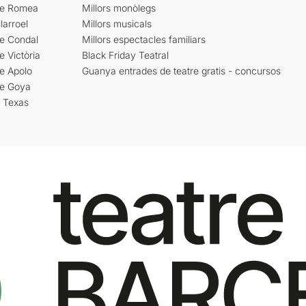
re Romea
Millors monòlegs
larroel
Millors musicals
re Condal
Millors espectacles familiars
e Victòria
Black Friday Teatral
e Apolo
Guanya entrades de teatre gratis - concursos
re Goya
i Texas