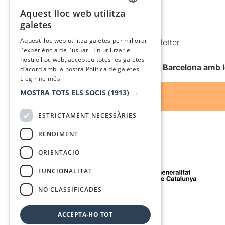
Política de cookies
Aquest lloc web utilitza
CATALAN
galetes
Condicions d’ús
SPANISH
Aquest lloc web utilitza galetes per millorar
Comunicacions comercials i Newsletter
l'experiència de l'usuari. En utilitzar el
Anuncia’t
nostre lloc web, accepteu totes les galetes
Vull rebre la newsletter de Teatre Barcelona amb 
d’acord amb la nostra Política de galetes.
Llegir-ne més
MOSTRA TOTS ELS SOCIS
(1913) →
ESTRICTAMENT NECESSÀRIES
RENDIMENT
ORIENTACIÓ
Amb el suport de
FUNCIONALITAT
NO CLASSIFICADES
Mitjà de comunicació associat a
ACCEPTA-HO TOT