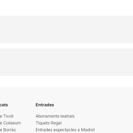
cats
Entrades
e Tívoli
Abonaments teatrals
re Coliseum
Tiquets Regal
e Borràs
Entrades espectacles a Madrid