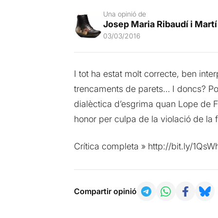
Una opinió de
Josep Maria Ribaudí i Martí
03/03/2016
I tot ha estat molt correcte, ben inte
trencaments de parets… I doncs? Potse
dialèctica d’esgrima quan Lope de Fi
honor per culpa de la violació de la f
Crítica completa » http://bit.ly/1QsW
Compartir opinió