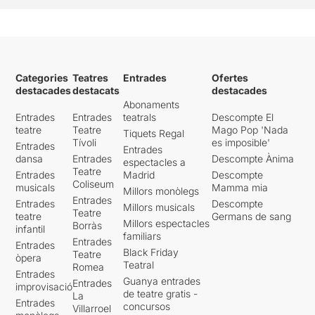
Categories
Teatres
Entrades
Ofertes
destacades
destacats
destacades
Abonaments
Entrades
Entrades
teatrals
Descompte El
teatre
Teatre
Mago Pop 'Nada
Tiquets Regal
Tívoli
es imposible'
Entrades
Entrades
dansa
Entrades
Descompte Ànima
espectacles a
Teatre
Entrades
Madrid
Descompte
Coliseum
musicals
Mamma mia
Millors monòlegs
Entrades
Entrades
Descompte
Millors musicals
Teatre
teatre
Germans de sang
Millors espectacles
Borràs
infantil
familiars
Entrades
Entrades
Black Friday
Teatre
òpera
Teatral
Romea
Entrades
Guanya entrades
Entrades
improvisació
de teatre gratis -
La
Entrades
concursos
Villarroel