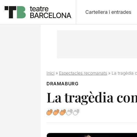
Cartellera i entrades
Inici
»
Espectacles recomanats
»
La tragèdia 
DRAMABURG
La tragèdia co