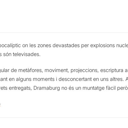
calíptic on les zones devastades per explosions nuclea
ns són televisades.
lar de metàfores, moviment, projeccions, escriptura au
nant en alguns moments i desconcertant en uns altres
rets entregats, Dramaburg no és un muntatge fàcil però
e