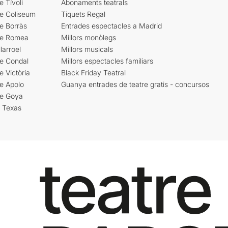
e Tívoli
Abonaments teatrals
re Coliseum
Tiquets Regal
e Borràs
Entrades espectacles a Madrid
re Romea
Millors monòlegs
larroel
Millors musicals
re Condal
Millors espectacles familiars
e Victòria
Black Friday Teatral
e Apolo
Guanya entrades de teatre gratis - concursos
re Goya
i Texas