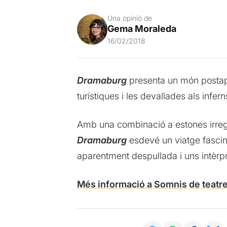
Una opinió de
Gema Moraleda
16/02/2018
Dramaburg
presenta un món postapo
turístiques i les devallades als infer
Amb una combinació a estones irregu
Dramaburg
esdevé un viatge fasci
aparentment despullada i uns intèrp
Més informació a Somnis de teatr