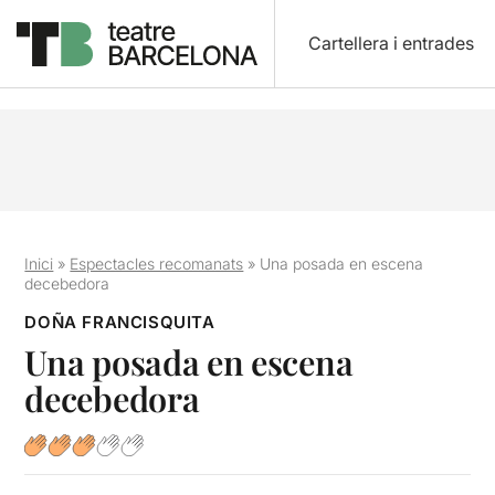
Cartellera i entrades
Inici
»
Espectacles recomanats
»
Una posada en escena
decebedora
DOÑA FRANCISQUITA
Una posada en escena
decebedora