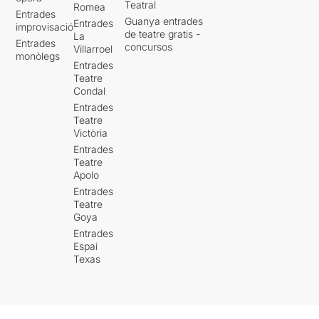
Teatral
Romea
Entrades
Guanya entrades
Entrades
improvisació
de teatre gratis -
La
Entrades
concursos
Villarroel
monòlegs
Entrades
Teatre
Condal
Entrades
Teatre
Victòria
Entrades
Teatre
Apolo
Entrades
Teatre
Goya
Entrades
Espai
Texas