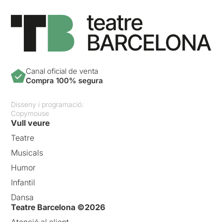
Canal oficial de venta
Compra 100% segura
Disseny i programació:
Copymouse
Vull veure
Teatre
Musicals
Humor
Infantil
Dansa
Teatre Barcelona ©2026