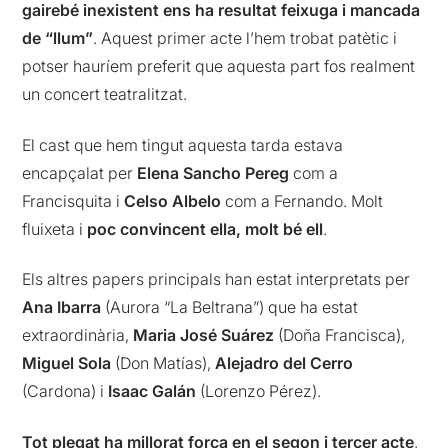
gairebé inexistent ens ha resultat feixuga i mancada
de “llum”
. Aquest primer acte l’hem trobat patètic i
potser hauríem preferit que aquesta part fos realment
un concert teatralitzat.
El cast que hem tingut aquesta tarda estava
encapçalat per
Elena Sancho Pereg
com a
Francisquita i
Celso Albelo
com a Fernando. Molt
fluixeta i
poc convincent ella, molt bé ell
.
Els altres papers principals han estat interpretats per
Ana Ibarra
(Aurora “La Beltrana”) que ha estat
extraordinària,
Maria José Suárez
(Doña Francisca),
Miguel Sola
(Don Matías),
Alejadro del Cerro
(Cardona) i
Isaac Galán
(Lorenzo Pérez).
Tot plegat ha millorat força en el segon i tercer acte
,