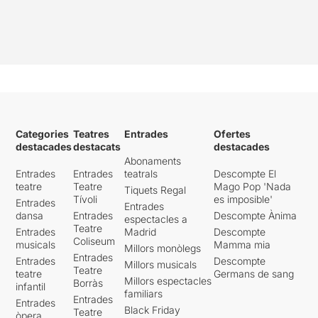
Categories
Teatres
Entrades
Ofertes
destacades
destacats
destacades
Abonaments
Entrades
Entrades
teatrals
Descompte El
teatre
Teatre
Mago Pop 'Nada
Tiquets Regal
Tívoli
es imposible'
Entrades
Entrades
dansa
Entrades
Descompte Ànima
espectacles a
Teatre
Entrades
Madrid
Descompte
Coliseum
musicals
Mamma mia
Millors monòlegs
Entrades
Entrades
Descompte
Millors musicals
Teatre
teatre
Germans de sang
Millors espectacles
Borràs
infantil
familiars
Entrades
Entrades
Black Friday
Teatre
òpera