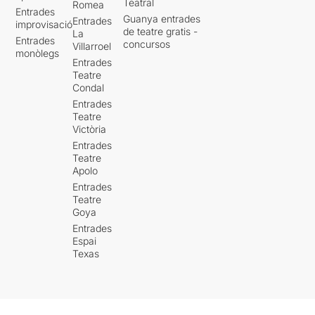
Teatral
Romea
Entrades
Guanya entrades
Entrades
improvisació
de teatre gratis -
La
Entrades
concursos
Villarroel
monòlegs
Entrades
Teatre
Condal
Entrades
Teatre
Victòria
Entrades
Teatre
Apolo
Entrades
Teatre
Goya
Entrades
Espai
Texas