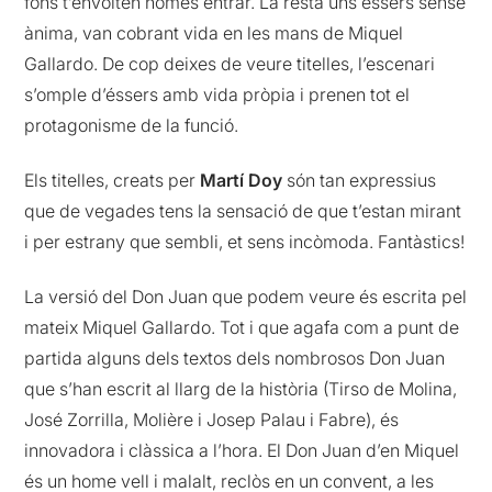
fons t’envolten només entrar. La resta uns éssers sense
ànima, van cobrant vida en les mans de Miquel
Gallardo. De cop deixes de veure titelles, l’escenari
s’omple d’éssers amb vida pròpia i prenen tot el
protagonisme de la funció.
Els titelles, creats per
Martí Doy
són tan expressius
que de vegades tens la sensació de que t’estan mirant
i per estrany que sembli, et sens incòmoda. Fantàstics!
La versió del Don Juan que podem veure és escrita pel
mateix Miquel Gallardo. Tot i que agafa com a punt de
partida alguns dels textos dels nombrosos Don Juan
que s’han escrit al llarg de la història (Tirso de Molina,
José Zorrilla, Molière i Josep Palau i Fabre), és
innovadora i clàssica a l’hora. El Don Juan d’en Miquel
és un home vell i malalt, reclòs en un convent, a les