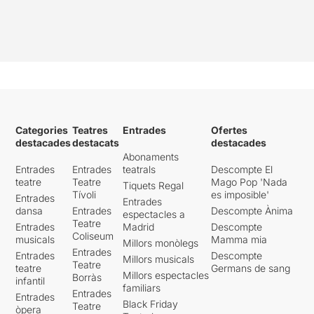
Categories
Teatres
Entrades
Ofertes
destacades
destacats
destacades
Abonaments
Entrades
Entrades
teatrals
Descompte El
teatre
Teatre
Mago Pop 'Nada
Tiquets Regal
Tívoli
es imposible'
Entrades
Entrades
dansa
Entrades
Descompte Ànima
espectacles a
Teatre
Entrades
Madrid
Descompte
Coliseum
musicals
Mamma mia
Millors monòlegs
Entrades
Entrades
Descompte
Millors musicals
Teatre
teatre
Germans de sang
Millors espectacles
Borràs
infantil
familiars
Entrades
Entrades
Black Friday
Teatre
òpera