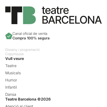
Canal oficial de venta
Compra 100% segura
Disseny i programació:
Copymouse
Vull veure
Teatre
Musicals
Humor
Infantil
Dansa
Teatre Barcelona ©2026
Atenció al client