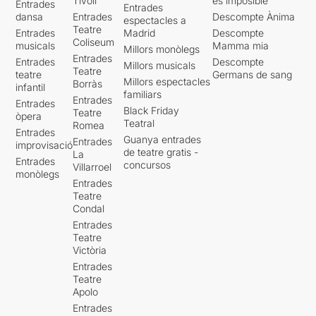
Tívoli
es imposible'
Entrades
Entrades
dansa
Entrades
Descompte Ànima
espectacles a
Teatre
Entrades
Madrid
Descompte
Coliseum
musicals
Mamma mia
Millors monòlegs
Entrades
Entrades
Descompte
Millors musicals
Teatre
teatre
Germans de sang
Millors espectacles
Borràs
infantil
familiars
Entrades
Entrades
Black Friday
Teatre
òpera
Teatral
Romea
Entrades
Guanya entrades
Entrades
improvisació
de teatre gratis -
La
Entrades
concursos
Villarroel
monòlegs
Entrades
Teatre
Condal
Entrades
Teatre
Victòria
Entrades
Teatre
Apolo
Entrades