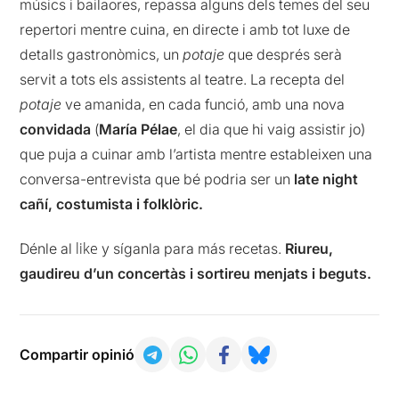
músics i
bailaores
, repassa alguns dels temes del seu
repertori mentre cuina, en directe i amb tot luxe de
detalls gastronòmics, un
potaje
que després serà
servit a tots els assistents al teatre. La recepta del
potaje
ve amanida, en cada funció, amb una nova
convidada
(
María
Pélae
, el dia que hi vaig assistir jo)
que puja a cuinar amb l’artista mentre estableixen una
conversa-entrevista que bé podria ser un
late
night
cañí
, costumista i folklòric.
like
Dénle
al
y
síganla
para
más
recetas
.
Riureu,
gaudireu d’un concertàs i sortireu menjats i beguts.
Compartir opinió