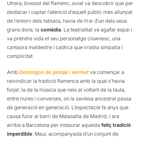
Utrera, bressol del flamenc, aviat va descobrir que per
destacar i captar l’atenció d’aquell públic més allunyat
tirar d’
de l’entorn dels
tablaos
, havia de
un dels seus
grans dons: la
comèdia
. La teatralitat va agafar espai i
va prendre vida el seu personatge
clownesc
, una
cantaora
maldestre i caòtica que irradia simpatia i
complicitat.
Amb
Domingos de
potaje i vermut
va començar a
reivindicar la tradició flamenca amb la qual s’havia
forjat: la de la música que neix al voltant de la taula,
entre riures i converses, on la saviesa ancestral passa
de generació en generació. L’espectacle fa anys que
causa furor al barri de
Malasaña
de Madrid, i ara
arriba a Barcelona per instaurar aquesta
feliç tradició
imperdible
. Maui, acompanyada d’un conjunt de