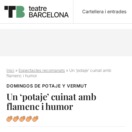
Cartellera i entrades
Inici
»
Espectacles recomanats
»
Un ‘potaje’ cuinat amb
flamenc i humor
DOMINGOS DE POTAJE Y VERMUT
Un ‘potaje’ cuinat amb
flamenc i humor