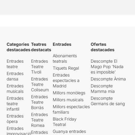
Categories
Teatres
Entrades
Ofertes
destacades
destacats
destacades
Abonaments
Entrades
Entrades
teatrals
Descompte El
teatre
Teatre
Mago Pop 'Nada
Tiquets Regal
Tívoli
es imposible'
Entrades
Entrades
dansa
Entrades
Descompte Ànima
espectacles a
Teatre
Entrades
Madrid
Descompte
Coliseum
musicals
Mamma mia
Millors monòlegs
Entrades
Entrades
Descompte
Millors musicals
Teatre
teatre
Germans de sang
Millors espectacles
Borràs
infantil
familiars
Entrades
Entrades
Black Friday
Teatre
òpera
Teatral
Romea
Entrades
Guanya entrades
Entrades
improvisació