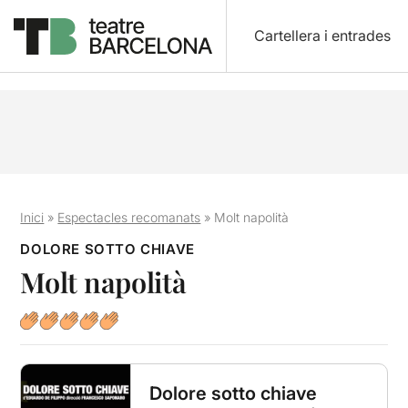
Cartellera i entrades
Inici
»
Espectacles recomanats
»
Molt napolità
DOLORE SOTTO CHIAVE
Molt napolità
Dolore sotto chiave