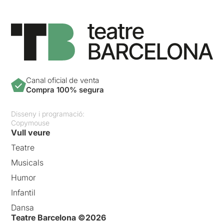
Canal oficial de venta
Compra 100% segura
Disseny i programació:
Copymouse
Vull veure
Teatre
Musicals
Humor
Infantil
Dansa
Teatre Barcelona ©2026