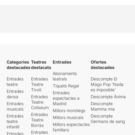
Categories
Teatres
Entrades
Ofertes
destacades
destacats
destacades
Abonaments
Entrades
Entrades
teatrals
Descompte El
teatre
Teatre
Mago Pop 'Nada
Tiquets Regal
Tívoli
es imposible'
Entrades
Entrades
dansa
Entrades
Descompte Ànima
espectacles a
Teatre
Entrades
Madrid
Descompte
Coliseum
musicals
Mamma mia
Millors monòlegs
Entrades
Entrades
Descompte
Millors musicals
Teatre
teatre
Germans de sang
Millors espectacles
Borràs
infantil
familiars
Entrades
Entrades