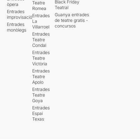
Black Friday
Teatre
òpera
Teatral
Romea
Entrades
Guanya entrades
Entrades
improvisació
de teatre gratis -
La
Entrades
concursos
Villarroel
monòlegs
Entrades
Teatre
Condal
Entrades
Teatre
Victòria
Entrades
Teatre
Apolo
Entrades
Teatre
Goya
Entrades
Espai
Texas