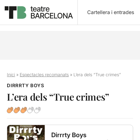
Cartellera i entrades
Inici
»
Espectacles recomanats
»
L’era dels “True crimes”
DIRRRTY BOYS
L’era dels “True crimes”
Dirrrty Boys