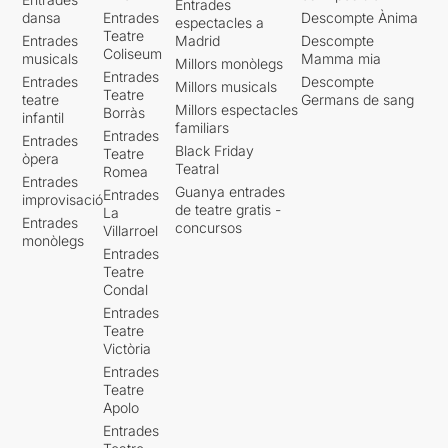
Entrades
dansa
Entrades
Descompte Ànima
espectacles a
Teatre
Entrades
Madrid
Descompte
Coliseum
musicals
Mamma mia
Millors monòlegs
Entrades
Entrades
Descompte
Millors musicals
Teatre
teatre
Germans de sang
Millors espectacles
Borràs
infantil
familiars
Entrades
Entrades
Black Friday
Teatre
òpera
Teatral
Romea
Entrades
Guanya entrades
Entrades
improvisació
de teatre gratis -
La
Entrades
concursos
Villarroel
monòlegs
Entrades
Teatre
Condal
Entrades
Teatre
Victòria
Entrades
Teatre
Apolo
Entrades