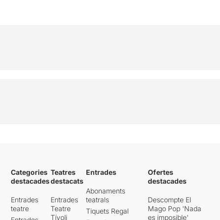
Categories
Teatres
Entrades
Ofertes
destacades
destacats
destacades
Abonaments
Entrades
Entrades
teatrals
Descompte El
teatre
Teatre
Mago Pop 'Nada
Tiquets Regal
Tívoli
es imposible'
Entrades