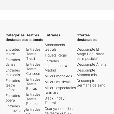
Categories
Teatres
Entrades
Ofertes
destacades
destacats
destacades
Abonaments
Entrades
Entrades
teatrals
Descompte El
teatre
Teatre
Mago Pop 'Nada
Tiquets Regal
Tívoli
es imposible'
Entrades
Entrades
dansa
Entrades
Descompte Ànima
espectacles a
Teatre
Entrades
Madrid
Descompte
Coliseum
musicals
Mamma mia
Millors monòlegs
Entrades
Entrades
Descompte
Millors musicals
Teatre
teatre
Germans de sang
Millors espectacles
Borràs
infantil
familiars
Entrades
Entrades
Black Friday
Teatre
òpera
Teatral
Romea
Entrades
Guanya entrades
Entrades
improvisació
de teatre gratis -
La