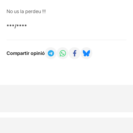
No us la perdeu !!!
***/****
Compartir opinió