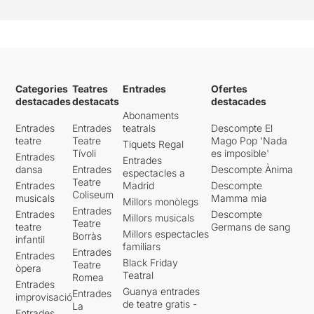
Categories
Teatres
Entrades
Ofertes
destacades
destacats
destacades
Abonaments
Entrades
Entrades
teatrals
Descompte El
teatre
Teatre
Mago Pop 'Nada
Tiquets Regal
Tívoli
es imposible'
Entrades
Entrades
dansa
Entrades
Descompte Ànima
espectacles a
Teatre
Entrades
Madrid
Descompte
Coliseum
musicals
Mamma mia
Millors monòlegs
Entrades
Entrades
Descompte
Millors musicals
Teatre
teatre
Germans de sang
Millors espectacles
Borràs
infantil
familiars
Entrades
Entrades
Black Friday
Teatre
òpera
Teatral
Romea
Entrades
Guanya entrades
Entrades
improvisació
de teatre gratis -
La
Entrades