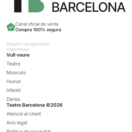
Canal oficial de venta
Compra 100% segura
Disseny i programació:
Copymouse
Vull veure
Teatre
Musicals
Humor
Infantil
Dansa
Teatre Barcelona ©2026
Atenció al client
Avís legal
Política de privacitat