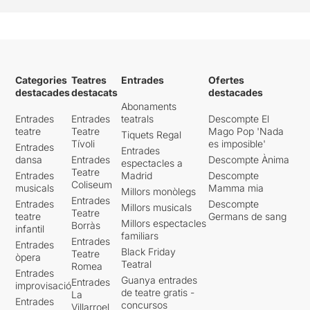
Categories
Teatres
Entrades
Ofertes
destacades
destacats
destacades
Abonaments
Entrades
Entrades
teatrals
Descompte El
teatre
Teatre
Mago Pop 'Nada
Tiquets Regal
Tívoli
es imposible'
Entrades
Entrades
dansa
Entrades
Descompte Ànima
espectacles a
Teatre
Entrades
Madrid
Descompte
Coliseum
musicals
Mamma mia
Millors monòlegs
Entrades
Entrades
Descompte
Millors musicals
Teatre
teatre
Germans de sang
Millors espectacles
Borràs
infantil
familiars
Entrades
Entrades
Black Friday
Teatre
òpera
Teatral
Romea
Entrades
Guanya entrades
Entrades
improvisació
de teatre gratis -
La
Entrades
concursos
Villarroel