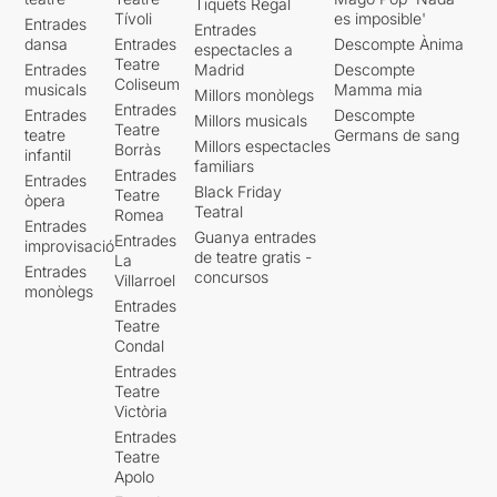
Tiquets Regal
Tívoli
es imposible'
Entrades
Entrades
dansa
Entrades
Descompte Ànima
espectacles a
Teatre
Entrades
Madrid
Descompte
Coliseum
musicals
Mamma mia
Millors monòlegs
Entrades
Entrades
Descompte
Millors musicals
Teatre
teatre
Germans de sang
Millors espectacles
Borràs
infantil
familiars
Entrades
Entrades
Black Friday
Teatre
òpera
Teatral
Romea
Entrades
Guanya entrades
Entrades
improvisació
de teatre gratis -
La
Entrades
concursos
Villarroel
monòlegs
Entrades
Teatre
Condal
Entrades
Teatre
Victòria
Entrades
Teatre
Apolo