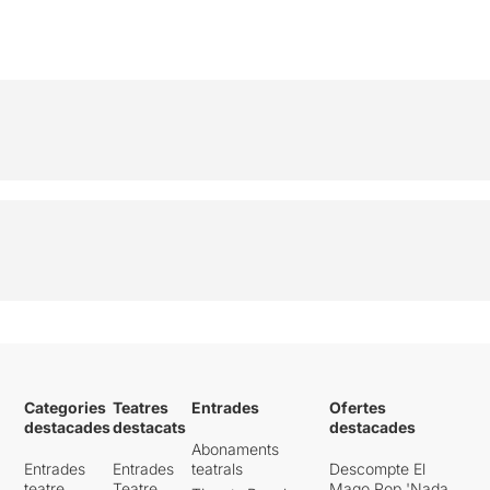
Categories
Teatres
Entrades
Ofertes
destacades
destacats
destacades
Abonaments
Entrades
Entrades
teatrals
Descompte El
teatre
Teatre
Mago Pop 'Nada