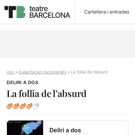
Cartellera i entrades
Inici
»
Espectacles recomanats
»
La follia de l’absurd
DELIRI A DOS
La follia de l’absurd
Deliri a dos