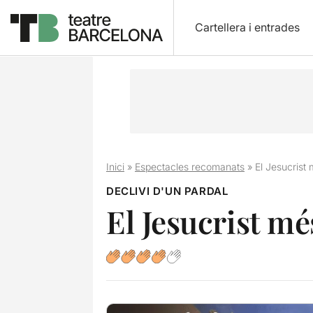
Cartellera i entrades
Inici
»
Espectacles recomanats
»
El Jesucrist
DECLIVI D'UN PARDAL
El Jesucrist m