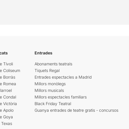
cats
Entrades
e Tívoli
Abonaments teatrals
re Coliseum
Tiquets Regal
e Borràs
Entrades espectacles a Madrid
re Romea
Millors monòlegs
larroel
Millors musicals
re Condal
Millors espectacles familiars
e Victòria
Black Friday Teatral
e Apolo
Guanya entrades de teatre gratis - concursos
re Goya
i Texas