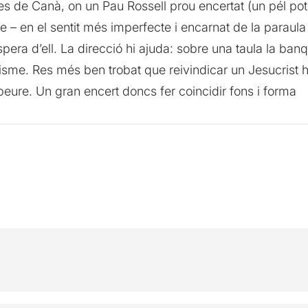
 de Canà, on un Pau Rossell prou encertat (un pél pots
ome – en el sentit més imperfecte i encarnat de la paraula
ra d’ell. La direcció hi ajuda: sobre una taula la banqu
nisme. Res més ben trobat que reivindicar un Jesucrist 
eure. Un gran encert doncs fer coincidir fons i forma