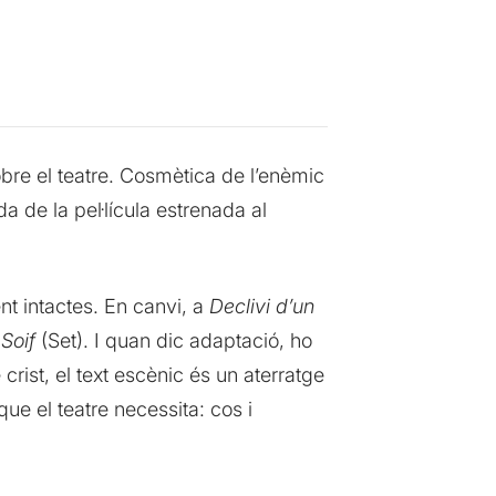
re el teatre. Cosmètica de l’enèmic
a de la pel·lícula estrenada al
nt intactes. En canvi, a
Declivi d’un
a
Soif
(Set). I quan dic adaptació, ho
 crist, el text escènic és un aterratge
ue el teatre necessita: cos i