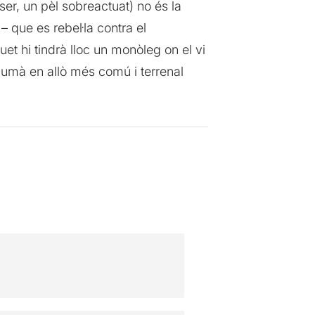
er, un pèl sobreactuat) no és la
 – que es rebel·la contra el
et hi tindrà lloc un monòleg on el vi
humà en allò més comú i terrenal