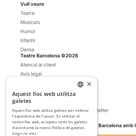
Vull veure
Teatre
Musicals
Humor
Infantil
Dansa
Teatre Barcelona ©2026
Atenció al client
Avís legal
×
Política de privacitat
Política de cookies
Aquest lloc web utilitza
CATALAN
galetes
Condicions d’ús
SPANISH
Comunicacions comercials i Newsletter
Aquest lloc web utilitza galetes per millorar
l'experiència de l'usuari. En utilitzar el
Anuncia’t
nostre lloc web, accepteu totes les galetes
Vull rebre la newsletter de Teatre Barcelona amb 
d’acord amb la nostra Política de galetes.
Llegir-ne més