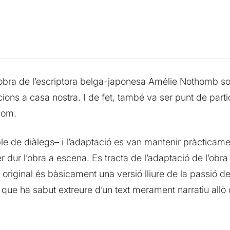
bra de l’escriptora belga-japonesa Amélie Nothomb sob
ons a casa nostra. I de fet, també va ser punt de partid
nom.
–ple de diàlegs– i l’adaptació es van mantenir pràcticame
r dur l’obra a escena. Es tracta de l’adaptació de l’obr
xt original és bàsicament una versió lliure de la passió de
que ha sabut extreure d’un text merament narratiu allò q