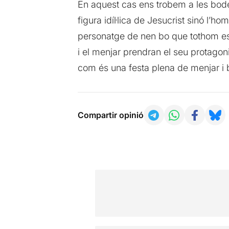
En aquest cas ens trobem a les bodes
figura idíl·lica de Jesucrist sinó l’h
personatge de nen bo que tothom espe
i el menjar prendran el seu protago
com és una festa plena de menjar i b
Compartir opinió