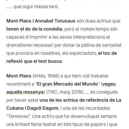
….. que sigui massa tard.
Mont Plans i Annabel Totusaus
són dues actrius que
tenen el do de la comèdia
, però al mateix temps són
capaces d’imprimir a les seves interpretacions el
dramatisme necessari per donar la pàtina de seriositat
que provoca en nosaltres, els espectadors,
el toc de
reflexió que el text busca
.
Mont Plans
(Artés, 1948) a qui hem vist treballar
recentment a “
El gran Mercado del Mundo
” (
vegeu
aquella ressenya
) (TNC, maig 2019), … és coneguda
per haver estat
una de les actrius de referència de La
Cubana i Dagoll Dagom
, i una de les recordades
“Teresinas”. Una actriu que ha desenvolupat sempre
una brillant feina teatral en tots tipus de papers i que