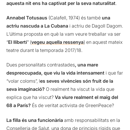
aquesta nit ens ha captivat per la seva naturalitat
.
Annabel Totusaus
(Calafell, 1974) és també
una
actriu nascuda a La Cubana
i actriu de Dagoll Dagom.
L’última proposta en què la vam veure treballar va ser
“
El llibertí
” (
vegeu aquella ressenya
) en aquest mateix
teatre durant la temporada 2017/18.
Dues personalitats contrastades
, una mare
despreocupada, que viu la vida intensament
i que far
“volar coloms”, l
es seves vivències són fruit de la
seva imaginació?
O realment ha viscut la vida que
explica que ha viscut?
Va viure realment el maig del
68 a París?
És de veritat activista de GreenPeace?
La filla és una funcionària
amb responsabilitats en la
Conselleria de Salut, una dona de principis rígids que