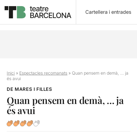
Cartellera i entrades
Inici
»
Espectacles recomanats
»
Quan pensem en demà, … ja
és avui
DE MARES I FILLES
Quan pensem en demà, … ja
és avui