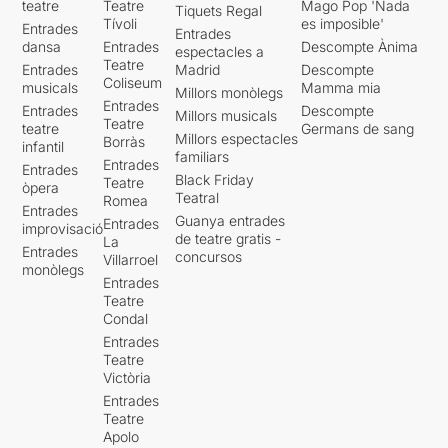
teatre
Teatre
Mago Pop 'Nada
Tiquets Regal
Tívoli
es imposible'
Entrades
Entrades
dansa
Entrades
Descompte Ànima
espectacles a
Teatre
Entrades
Madrid
Descompte
Coliseum
musicals
Mamma mia
Millors monòlegs
Entrades
Entrades
Descompte
Millors musicals
Teatre
teatre
Germans de sang
Millors espectacles
Borràs
infantil
familiars
Entrades
Entrades
Black Friday
Teatre
òpera
Teatral
Romea
Entrades
Guanya entrades
Entrades
improvisació
de teatre gratis -
La
Entrades
concursos
Villarroel
monòlegs
Entrades
Teatre
Condal
Entrades
Teatre
Victòria
Entrades
Teatre
Apolo