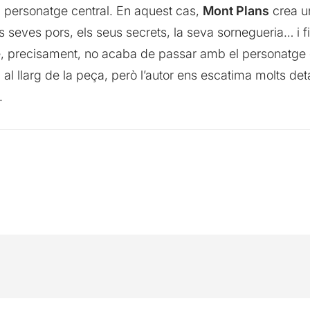
l personatge central. En aquest cas,
Mont Plans
crea u
eves pors, els seus secrets, la seva sornegueria… i fins 
 precisament, no acaba de passar amb el personatge de 
al llarg de la peça, però l’autor ens escatima molts deta
.