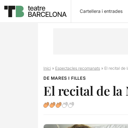
Cartellera i entrades
Inici
»
Espectacles recomanats
»
El recital de
DE MARES I FILLES
El recital de l