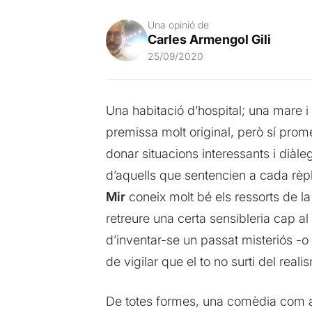
Una opinió de
Carles Armengol Gili
25/09/2020
Una habitació d’hospital; una mare 
premissa molt original, però sí prom
donar situacions interessants i diàl
d’aquells que sentencien a cada rèp
Mir
coneix molt bé els ressorts de l
retreure una certa sensibleria cap al
d’inventar-se un passat misteriós -
de vigilar que el to no surti del re
De totes formes, una comèdia com aq