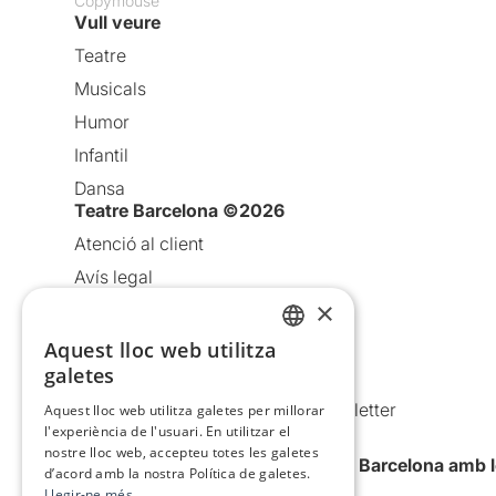
Copymouse
Vull veure
Teatre
Musicals
Humor
Infantil
Dansa
Teatre Barcelona ©2026
Atenció al client
Avís legal
×
Política de privacitat
Política de cookies
Aquest lloc web utilitza
CATALAN
galetes
Condicions d’ús
SPANISH
Comunicacions comercials i Newsletter
Aquest lloc web utilitza galetes per millorar
l'experiència de l'usuari. En utilitzar el
Anuncia’t
nostre lloc web, accepteu totes les galetes
Vull rebre la newsletter de Teatre Barcelona amb 
d’acord amb la nostra Política de galetes.
Llegir-ne més