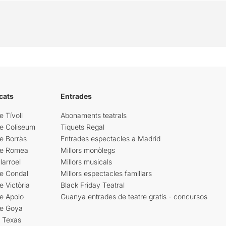
cats
Entrades
e Tívoli
Abonaments teatrals
re Coliseum
Tiquets Regal
e Borràs
Entrades espectacles a Madrid
re Romea
Millors monòlegs
larroel
Millors musicals
re Condal
Millors espectacles familiars
e Victòria
Black Friday Teatral
e Apolo
Guanya entrades de teatre gratis - concursos
re Goya
i Texas