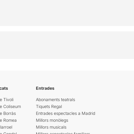
cats
Entrades
e Tívoli
Abonaments teatrals
re Coliseum
Tiquets Regal
e Borràs
Entrades espectacles a Madrid
re Romea
Millors monòlegs
larroel
Millors musicals
re Condal
Millors espectacles familiars