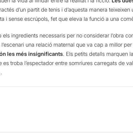
n la vida al llindar entre la realitat i la ficció.
Les dues
ractés d’un partit de tenis i d’aquesta manera teixeixen
ta i sense escrúpols, fet que eleva la funció a una com
 els ingredients necessaris per no considerar l’obra c
re l’escenari una relació maternal que va cap a millor p
són les més insignificants
. Els petits detalls marquen la
s troba l’espectador entre somriures carregats de valor
.