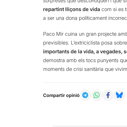
sorpreses que descol·loquen i que situe
repartint lliçons de vida
com si es t
a ser una dona políticament incorrec
Paco Mir cuina un gran projecte amb
previsibles. L’extriciclista posa sob
importants de la vida, a vegades, 
demostra amb els tocs punyents que e
moments de crisi sanitària que vivim
Compartir opinió