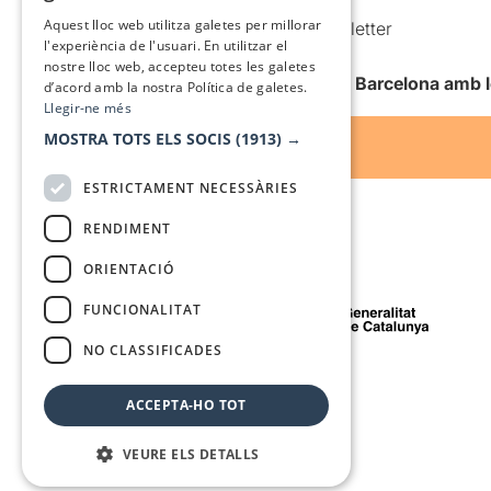
SPANISH
Aquest lloc web utilitza galetes per millorar
Comunicacions comercials i Newsletter
l'experiència de l'usuari. En utilitzar el
Anuncia’t
nostre lloc web, accepteu totes les galetes
Vull rebre la newsletter de Teatre Barcelona amb 
d’acord amb la nostra Política de galetes.
Llegir-ne més
MOSTRA TOTS ELS SOCIS
(1913) →
ESTRICTAMENT NECESSÀRIES
RENDIMENT
ORIENTACIÓ
Amb el suport de
FUNCIONALITAT
NO CLASSIFICADES
Mitjà de comunicació associat a
ACCEPTA-HO TOT
VEURE ELS DETALLS