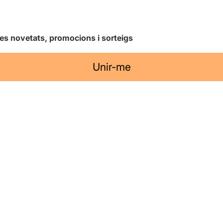
les novetats, promocions i sorteigs
Unir-me