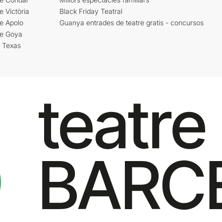
e Victòria
Black Friday Teatral
e Apolo
Guanya entrades de teatre gratis - concursos
re Goya
i Texas