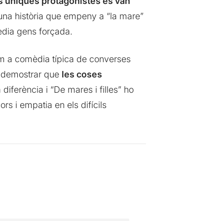
 úniques protagonistes es van
 una història que empeny a “la mare”
èdia gens forçada.
om a comèdia típica de converses
er demostrar que
les coses
 diferència i “De mares i filles” ho
s i empatia en els difícils