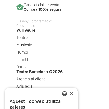
Canal oficial de venta
Compra 100% segura
Disseny i programació:
Copymouse
Vull veure
Teatre
Musicals
Humor
Infantil
Dansa
Teatre Barcelona ©2026
Atenció al client
Avís legal
×
Política de privacitat
Aquest lloc web utilitza
Política de cookies
CATALAN
galetes
Condicions d’ús