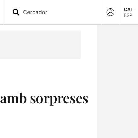
CAT
ESP
à amb sorpreses