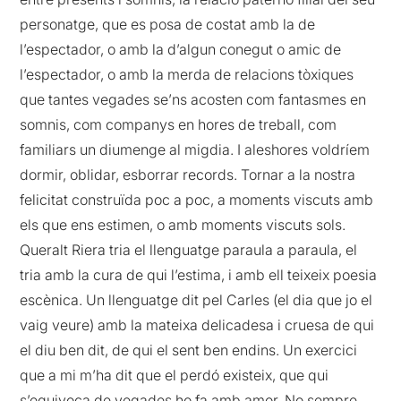
personatge, que es posa de costat amb la de
l’espectador, o amb la d’algun conegut o amic de
l’espectador, o amb la merda de relacions tòxiques
que tantes vegades se’ns acosten com fantasmes en
somnis, com companys en hores de treball, com
familiars un diumenge al migdia. I aleshores voldríem
dormir, oblidar, esborrar records. Tornar a la nostra
felicitat construïda poc a poc, a moments viscuts amb
els que ens estimen, o amb moments viscuts sols.
Queralt Riera tria el llenguatge paraula a paraula, el
tria amb la cura de qui l’estima, i amb ell teixeix poesia
escènica. Un llenguatge dit pel Carles (el dia que jo el
vaig veure) amb la mateixa delicadesa i cruesa de qui
el diu ben dit, de qui el sent ben endins. Un exercici
que a mi m’ha dit que el perdó existeix, que qui
s’equivoca de vegades ho fa amb amor. No sempre,