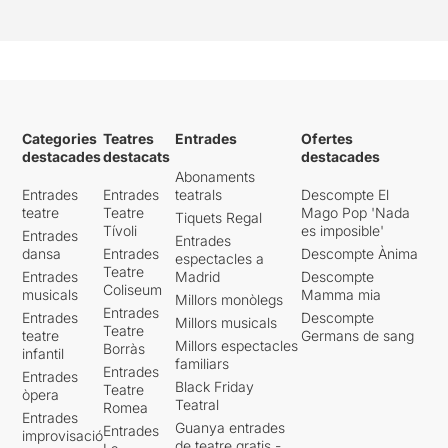
Categories
Teatres
Entrades
Ofertes
destacades
destacats
destacades
Abonaments
Entrades
Entrades
teatrals
Descompte El
teatre
Teatre
Mago Pop 'Nada
Tiquets Regal
Tívoli
es imposible'
Entrades
Entrades
dansa
Entrades
Descompte Ànima
espectacles a
Teatre
Entrades
Madrid
Descompte
Coliseum
musicals
Mamma mia
Millors monòlegs
Entrades
Entrades
Descompte
Millors musicals
Teatre
teatre
Germans de sang
Millors espectacles
Borràs
infantil
familiars
Entrades
Entrades
Black Friday
Teatre
òpera
Teatral
Romea
Entrades
Guanya entrades
Entrades
improvisació
de teatre gratis -