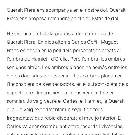
Queralt Riera ens acompanya en el nostre dol. Queralt
Riera ens proposa romandre en el dol. Estar de dol.
He vist una part de la proposta dramatúrgica de
Queralt Riera. En dies alterns Carles Goñi i Muguet
Franc es posen en la pell dels personatges creats a
l’ombra de Hamlet i d’Ofèlia. Però l’ombra, les ombres
són unes altres. Les ombres planen no només entre les
cintes daurades de l’escenari. Les ombres planen en
l’inconscient dels espectadors, en el subconscient dels
espectadors. Inconsciència , consciència. Potser
somniar. Jo vaig veure el Carles, el Hamlet, la Queralt
o jo. Jo vaig experimentar un seguit de tocs
fragmentats que rebia disparats al meu jo interior. El
Carles va anar deambulant entre records i vivències,
entre presents i somnis, la relació paterno filial del seu