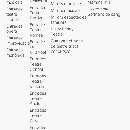
Coliseum
musicals
Mamma mia
Millors monòlegs
Entrades
Entrades
Descompte
Millors musicals
Teatre
teatre
Germans de sang
Millors espectacles
Borràs
infantil
familiars
Entrades
Entrades
Black Friday
Teatre
òpera
Teatral
Romea
Entrades
Guanya entrades
Entrades
improvisació
de teatre gratis -
La
Entrades
concursos
Villarroel
monòlegs
Entrades
Teatre
Condal
Entrades
Teatre
Victòria
Entrades
Teatre
Apolo
Entrades
Teatre
Goya
Entrades