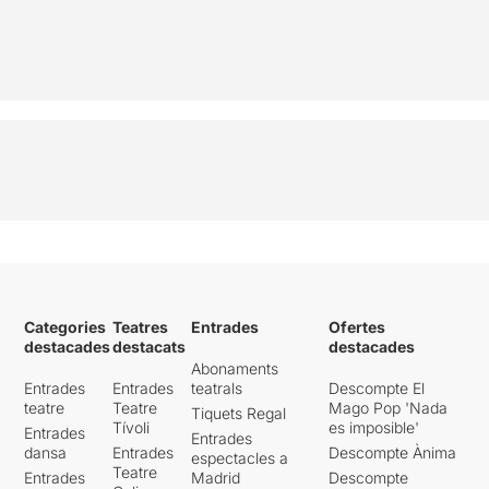
Categories
Teatres
Entrades
Ofertes
destacades
destacats
destacades
Abonaments
Entrades
Entrades
teatrals
Descompte El
teatre
Teatre
Mago Pop 'Nada
Tiquets Regal
Tívoli
es imposible'
Entrades
Entrades
dansa
Entrades
Descompte Ànima
espectacles a
Teatre
Entrades
Madrid
Descompte