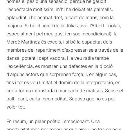
només el pes d’una sensació, perquè he gaudit
l’espectacle moltíssim, m’hi he deixat els palmells,
aplaudint, i he acabat dret, picant de mans, com la
majoria. Si bé el nivell de la Júlia Jové, l’Albert Triola i,
especialment pel meu gust (en soc incondicional), la
Mercè Martínez és excels, i si bé la capacitat dels
membres del repartiment d’expressar-se a través de la
dansa, potent i captivadora, i la veu ratlla també
l’excel·lència, es mostren uns defectes en la dicció
d’alguns actors que sorprenen força, i, en algun cas,
fins i tot es veu limitat el domini de la interpretació, en
certa forma impostada i mancada de matisos. Sense el
ball i cant, certa incomoditat. Suposo que no es pot
voler tot.
En resum, un plaer poètic i emocionant. Una
oportunitat més per recordar que ningú no tria on neix,