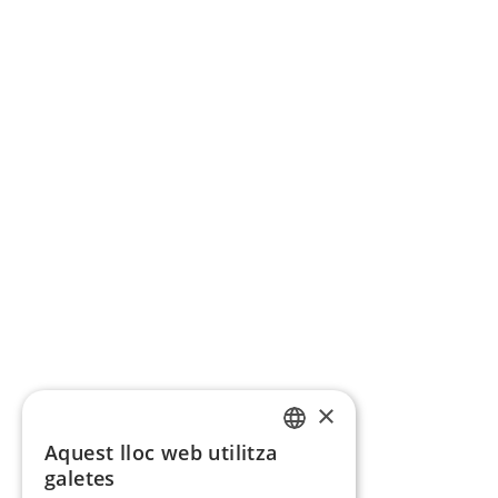
×
Aquest lloc web utilitza
CATALAN
galetes
SPANISH