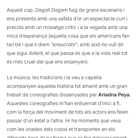
Aquest cop,
Dagoll Dagom
fuig de grans escenaris i
ens presenta amb una safata d’or un espectacle curt i
preciós amb un missatge crític i a la vegada amb una
mica d’esperança (aquella cosa que els americans fan
tan bé i que li diem “
ensucrats
“; amb això no vull dir
que sigui dolent, el que passa és que a la vida real tot
és més cruel del que ens ensenyen).
La música, les tradicions i la veu a capella
acompanyen aquesta història tot amanit amb un gran
treball de coreografies dissenyades per
Ariadna Peya.
Aquestes coreografies m’han enlluernat d’inici a fi,
com la força del moviment de tots els actors ens feien
passar d’un estat a l’altre. Hi ha moments que veus
com les onades dels cosos et transporten en els
diferents llocs d’una forma que es fon deliciossament