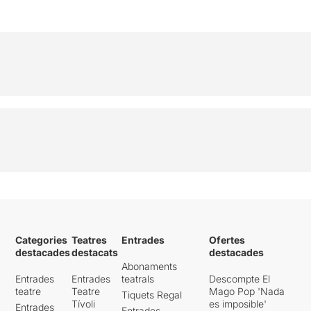
Categories
Teatres
Entrades
Ofertes
destacades
destacats
destacades
Abonaments
Entrades
Entrades
teatrals
Descompte El
teatre
Teatre
Mago Pop 'Nada
Tiquets Regal
Tívoli
es imposible'
Entrades
Entrades