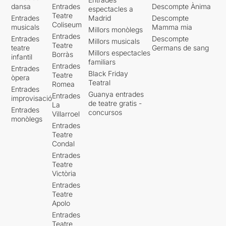
dansa
Entrades
Descompte Ànima
espectacles a
Teatre
Entrades
Madrid
Descompte
Coliseum
musicals
Mamma mia
Millors monòlegs
Entrades
Entrades
Descompte
Millors musicals
Teatre
teatre
Germans de sang
Millors espectacles
Borràs
infantil
familiars
Entrades
Entrades
Black Friday
Teatre
òpera
Teatral
Romea
Entrades
Guanya entrades
Entrades
improvisació
de teatre gratis -
La
Entrades
concursos
Villarroel
monòlegs
Entrades
Teatre
Condal
Entrades
Teatre
Victòria
Entrades
Teatre
Apolo
Entrades
Teatre