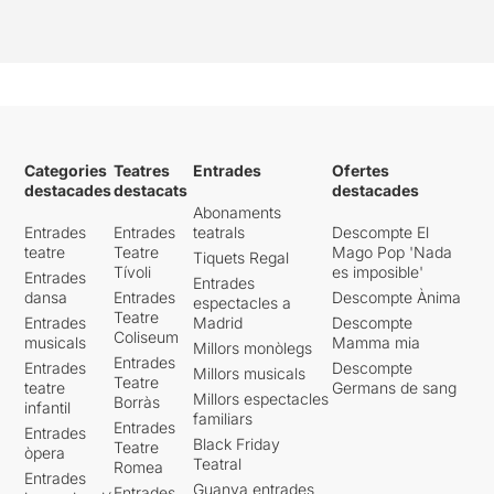
Categories
Teatres
Entrades
Ofertes
destacades
destacats
destacades
Abonaments
Entrades
Entrades
teatrals
Descompte El
teatre
Teatre
Mago Pop 'Nada
Tiquets Regal
Tívoli
es imposible'
Entrades
Entrades
dansa
Entrades
Descompte Ànima
espectacles a
Teatre
Entrades
Madrid
Descompte
Coliseum
musicals
Mamma mia
Millors monòlegs
Entrades
Entrades
Descompte
Millors musicals
Teatre
teatre
Germans de sang
Millors espectacles
Borràs
infantil
familiars
Entrades
Entrades
Black Friday
Teatre
òpera
Teatral
Romea
Entrades
Guanya entrades
Entrades