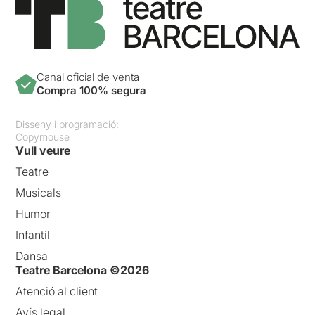
Canal oficial de venta
Compra 100% segura
Disseny i programació:
Copymouse
Vull veure
Teatre
Musicals
Humor
Infantil
Dansa
Teatre Barcelona ©2026
Atenció al client
Avís legal