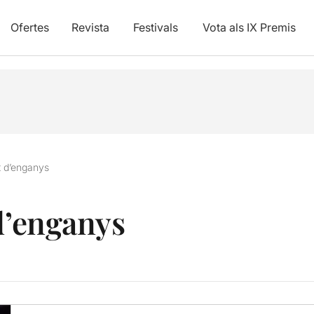
Ofertes
Revista
Festivals
Vota als IX Premis
t d’enganys
 d’enganys