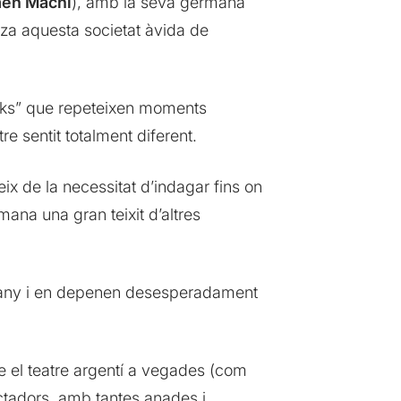
en Machi
), amb la seva germana
tza aquesta societat àvida de
acks” que repeteixen moments
 sentit totalment diferent.
ix de la necessitat d’indagar fins on
ana una gran teixit d’altres
’engany i en depenen desesperadament
ue el teatre argentí a vegades (com
ctadors, amb tantes anades i