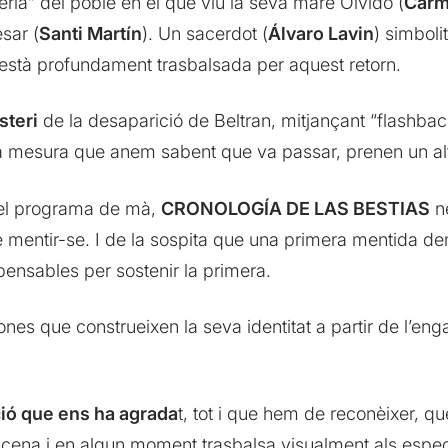
ería” del poble en el que viu la seva mare Olvido (
Carm
ésar (
Santi Martín
). Un sacerdot (
Álvaro Lavin
) simboli
ia està profundament trasbalsada per aquest retorn.
steri
de la desaparició de Beltran, mitjançant “flashb
a mesura que anem sabent que va passar, prenen un altre
 el programa de mà,
CRONOLOGÍA DE LAS BESTIAS
ne
 mentir-se. I de la sospita que una primera mentida dem
ensables per sostenir la primera.
sones que construeixen la seva identitat a partir de l
ió que ens ha agrada
t, tot i que hem de reconèixer, q
escena i en algun moment trasbalsa visualment als espe