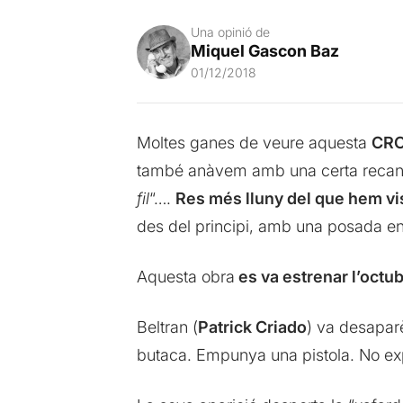
Una opinió de
Miquel Gascon Baz
01/12/2018
Moltes ganes de veure aquesta
CRO
també anàvem amb una certa recança
fil
“….
Res més lluny del que hem vi
des del principi, amb una posada en
Aquesta obra
es va estrenar l’octu
Beltran (
Patrick Criado
) va desapar
butaca. Empunya una pistola. No expl