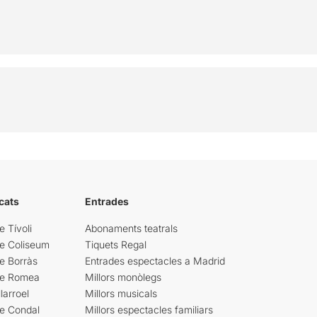
cats
Entrades
e Tívoli
Abonaments teatrals
re Coliseum
Tiquets Regal
e Borràs
Entrades espectacles a Madrid
re Romea
Millors monòlegs
larroel
Millors musicals
re Condal
Millors espectacles familiars