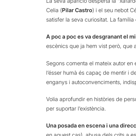
La seva aparició desperta la “xafard
Celia (
Pilar Castro
) i el seu nebot C
satisfer la seva curiositat. La famíl
A poc a poc es va desgranant el mi
escènics que ja hem vist però, que 
Segons comenta el mateix autor en
l’ésser humà és capaç de mentir i de
enganys i autoconvenciments, indisp
Volia aprofundir en històries de per
per suportar l’existència.
Una posada en escena i una direcc
en aquest cas), abusa dels crits a 