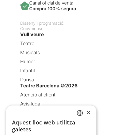
Canal oficial de venta
Compra 100% segura
Disseny i programació:
Copymouse
Vull veure
Teatre
Musicals
Humor
Infantil
Dansa
Teatre Barcelona ©2026
Atenció al client
Avís legal
×
Política de privacitat
Política de cookies
Aquest lloc web utilitza
CATALAN
galetes
Condicions d’ús
SPANISH