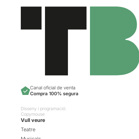
Canal oficial de venta
Compra 100% segura
Disseny i programació:
Copymouse
Vull veure
Teatre
Musicals