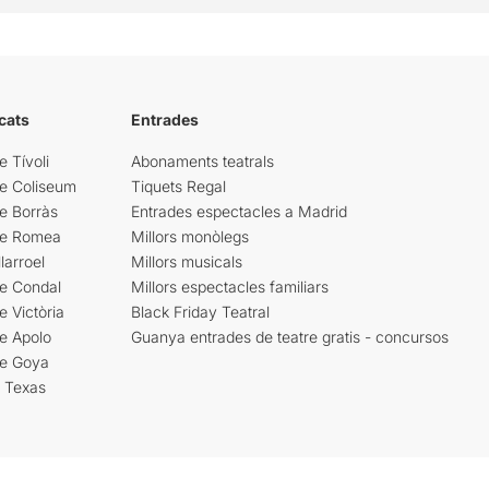
cats
Entrades
e Tívoli
Abonaments teatrals
re Coliseum
Tiquets Regal
e Borràs
Entrades espectacles a Madrid
re Romea
Millors monòlegs
larroel
Millors musicals
re Condal
Millors espectacles familiars
e Victòria
Black Friday Teatral
e Apolo
Guanya entrades de teatre gratis - concursos
re Goya
i Texas