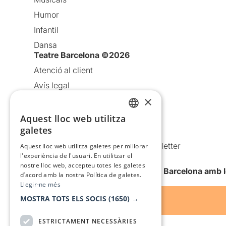
Humor
Infantil
Dansa
Teatre Barcelona ©2026
Atenció al client
Avís legal
×
Política de privacitat
Política de cookies
Aquest lloc web utilitza
CATALAN
galetes
Condicions d’ús
SPANISH
Comunicacions comercials i Newsletter
Aquest lloc web utilitza galetes per millorar
l'experiència de l'usuari. En utilitzar el
Anuncia’t
nostre lloc web, accepteu totes les galetes
Vull rebre la newsletter de Teatre Barcelona amb 
d’acord amb la nostra Política de galetes.
Llegir-ne més
MOSTRA TOTS ELS SOCIS
(1650) →
ESTRICTAMENT NECESSÀRIES