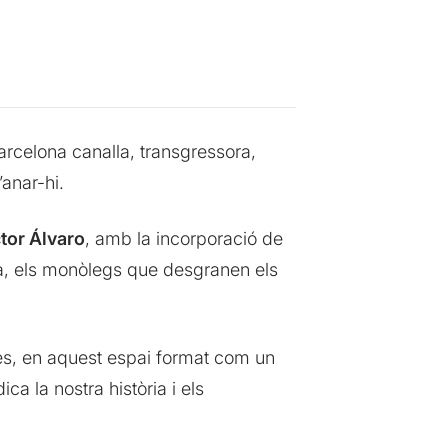
Barcelona canalla, transgressora,
’anar-hi.
tor Álvaro
, amb la incorporació de
la, els monòlegs que desgranen els
es, en aquest espai format com un
a la nostra història i els