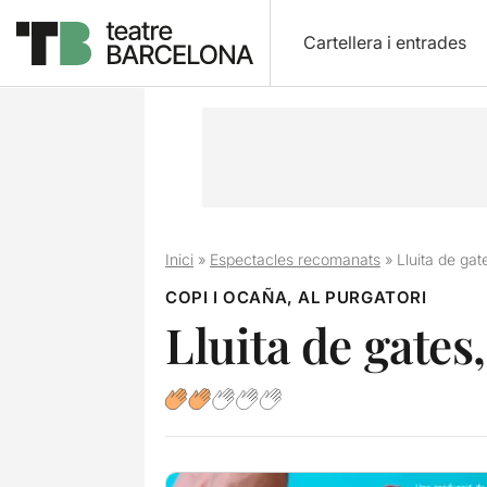
Cartellera i entrades
Inici
»
Espectacles recomanats
»
Lluita de ga
COPI I OCAÑA, AL PURGATORI
Lluita de gates