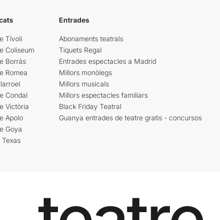
cats
Entrades
e Tívoli
Abonaments teatrals
re Coliseum
Tiquets Regal
e Borràs
Entrades espectacles a Madrid
re Romea
Millors monòlegs
larroel
Millors musicals
re Condal
Millors espectacles familiars
e Victòria
Black Friday Teatral
e Apolo
Guanya entrades de teatre gratis - concursos
re Goya
i Texas