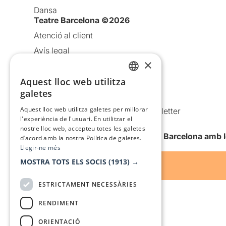
Dansa
Teatre Barcelona ©2026
Atenció al client
Avís legal
×
Política de privacitat
Política de cookies
Aquest lloc web utilitza
CATALAN
galetes
Condicions d’ús
SPANISH
Aquest lloc web utilitza galetes per millorar
Comunicacions comercials i Newsletter
l'experiència de l'usuari. En utilitzar el
Anuncia’t
nostre lloc web, accepteu totes les galetes
Vull rebre la newsletter de Teatre Barcelona amb 
d’acord amb la nostra Política de galetes.
Llegir-ne més
MOSTRA TOTS ELS SOCIS
(1913) →
ESTRICTAMENT NECESSÀRIES
RENDIMENT
ORIENTACIÓ