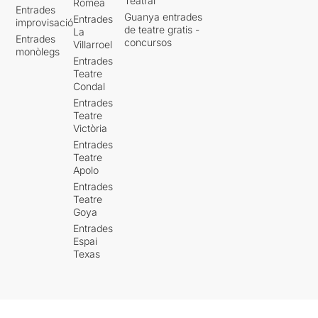
Teatral
Romea
Entrades
Guanya entrades
Entrades
improvisació
de teatre gratis -
La
Entrades
concursos
Villarroel
monòlegs
Entrades
Teatre
Condal
Entrades
Teatre
Victòria
Entrades
Teatre
Apolo
Entrades
Teatre
Goya
Entrades
Espai
Texas