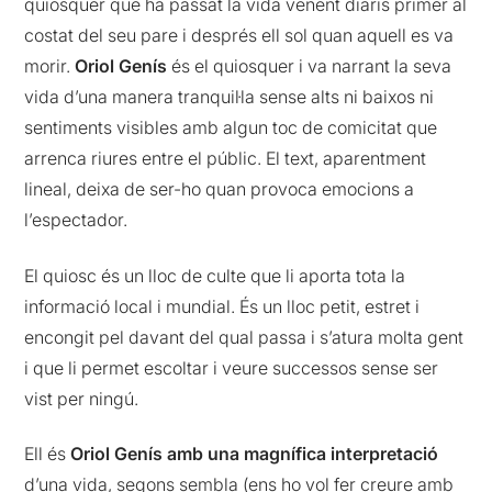
quiosquer que ha passat la vida venent diaris primer al
costat del seu pare i després ell sol quan aquell es va
morir.
Oriol Genís
és el quiosquer i va narrant la seva
vida d’una manera tranquil·la sense alts ni baixos ni
sentiments visibles amb algun toc de comicitat que
arrenca riures entre el públic. El text, aparentment
lineal, deixa de ser-ho quan provoca emocions a
l’espectador.
El quiosc és un lloc de culte que li aporta tota la
informació local i mundial. És un lloc petit, estret i
encongit pel davant del qual passa i s’atura molta gent
i que li permet escoltar i veure successos sense ser
vist per ningú.
Ell és
Oriol Genís amb una magnífica interpretació
d’una vida, segons sembla (ens ho vol fer creure amb