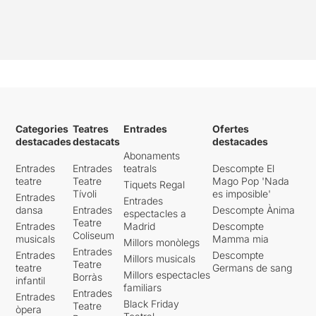
Categories
Teatres
Entrades
Ofertes
destacades
destacats
destacades
Abonaments
Entrades
Entrades
teatrals
Descompte El
teatre
Teatre
Mago Pop 'Nada
Tiquets Regal
Tívoli
es imposible'
Entrades
Entrades
dansa
Entrades
Descompte Ànima
espectacles a
Teatre
Entrades
Madrid
Descompte
Coliseum
musicals
Mamma mia
Millors monòlegs
Entrades
Entrades
Descompte
Millors musicals
Teatre
teatre
Germans de sang
Millors espectacles
Borràs
infantil
familiars
Entrades
Entrades
Black Friday
Teatre
òpera