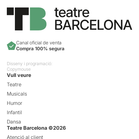
Canal oficial de venta
Compra 100% segura
Disseny i programació:
Copymouse
Vull veure
Teatre
Musicals
Humor
Infantil
Dansa
Teatre Barcelona ©2026
Atenció al client