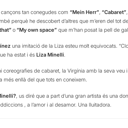
ant cançons tan conegudes com
“Mein Herr”
,
“Cabaret”
ambé perquè he descobert d’altres que m’eren del tot
 that”
o
“My own space”
que m’han posat la pell de gal
tínez
una imitació de la Liza esteu molt equivocats. “Clo
ue ha estat i és
Liza Minelli
.
ni coreografies de cabaret, la Virgínia amb la seva veu 
za més enllà del que tots en coneixem.
Minelli?
, us diré que a part d’una gran artista és una 
 addiccions , a l’amor i al desamor. Una lluitadora.