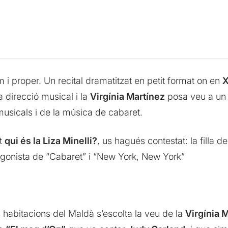
m i proper. Un recital dramatitzat en petit format on en
X
a direcció musical i la
Virgínia Martínez
posa veu a un 
 musicals i de la música de cabaret.
at
qui és la Liza Minelli?
, us hagués contestat: la filla de
otagonista de “Cabaret” i “New York, New York”
 habitacions del Maldà s’escolta la veu de la
Virgínia 