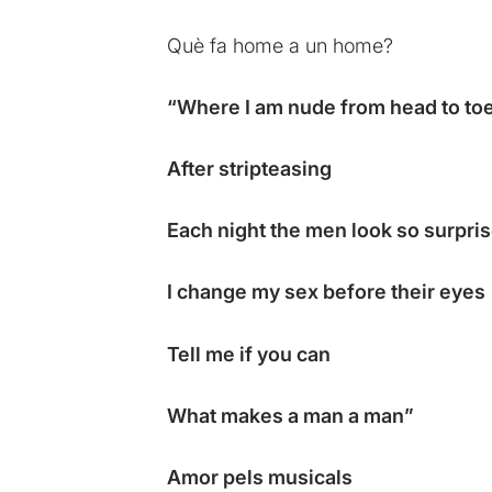
Què fa home a un home?
“Where I am nude from head to to
After stripteasing
Each night the men look so surpri
I change my sex before their eyes
Tell me if you can
What makes a man a man”
Amor pels musicals