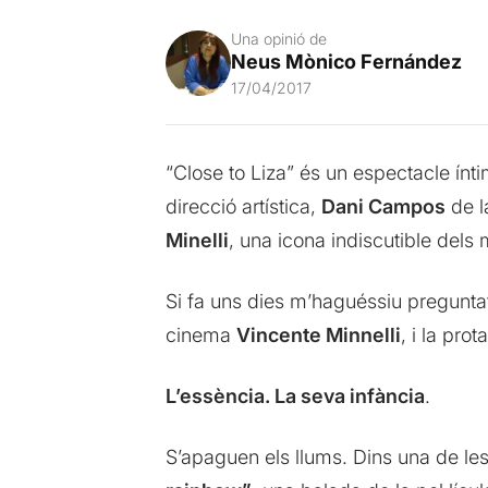
Una opinió de
Neus Mònico Fernández
17/04/2017
“Close to Liza” és un espectacle ínti
direcció artística,
Dani Campos
de l
Minelli
, una icona indiscutible dels
Si fa uns dies m’haguéssiu pregunt
cinema
Vincente Minnelli
, i la pr
L’essència. La seva infància
.
S’apaguen els llums. Dins una de les