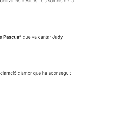
bolitza els desitjos i els somnis de la
de Pascua”
que va cantar
Judy
eclaració d’amor que ha aconseguit