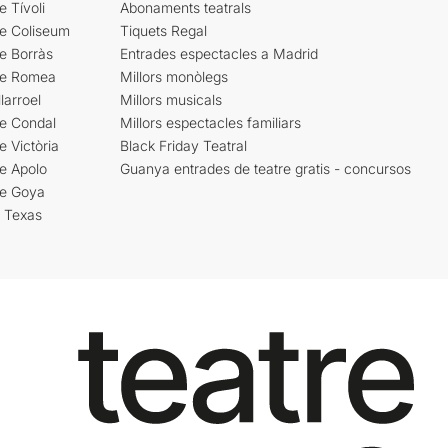
e Tívoli
Abonaments teatrals
re Coliseum
Tiquets Regal
e Borràs
Entrades espectacles a Madrid
re Romea
Millors monòlegs
larroel
Millors musicals
re Condal
Millors espectacles familiars
e Victòria
Black Friday Teatral
e Apolo
Guanya entrades de teatre gratis - concursos
re Goya
i Texas