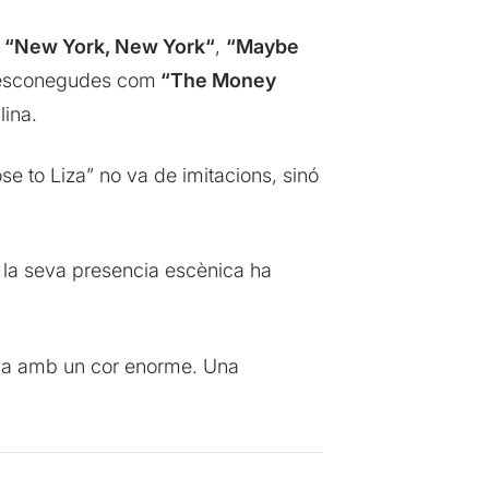
,
“New York, New York“
,
“Maybe
 desconegudes com
“The Money
lina.
se to Liza” no va de imitacions, sinó
i la seva presencia escènica ha
dona amb un cor enorme. Una