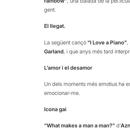
rainbow”
, una balada de la pel.lícu
gent.
El llegat.
La següent cançó
“I Love a Piano”
,
Garland
, i que anys més tard interp
L’amor i el desamor
Un dels moments més emotius ha est
emocionar-me.
Icona gai
“What makes a man a man?”
d’
Azn