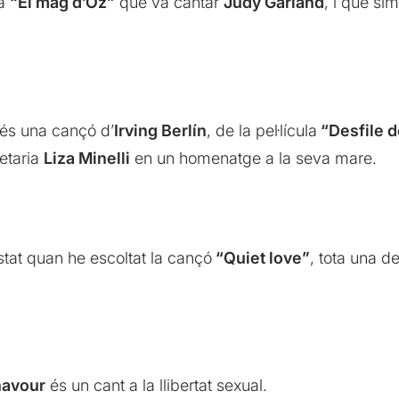
la
“El mag d’Oz”
que va cantar
Judy Garland
, i que sim
 és una cançó d’
Irving Berlín
, de la pel·lícula
“Desfile 
retaria
Liza Minelli
en un homenatge a la seva mare.
at quan he escoltat la cançó
“Quiet love”
, tota una d
avour
és un cant a la llibertat sexual.